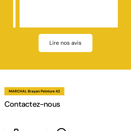
Previous
Next
pels
 et
 et
n
la
Lire nos avis
ve
ture
avec
ui,
ure
MARCHAL Brayan Peinture 42
Contactez-nous