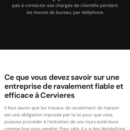
42, une entreprise de ravalement fiable et réputée
rendez-vous à son bureau.
pas à contacter ses chargés de clientèle pendant
dans cette localité.
les heures de bureau, par téléphone.
Ce que vous devez savoir sur une
entreprise de ravalement fiable et
efficace à Cervieres
Il faut savoir que les travaux de ravalement de maison
est une obligation imposée par la loi pour que vous
puissiez procéder à l’entretien de vos murs extérieurs
comme bon vous semble. Pour cela, il y a des législations