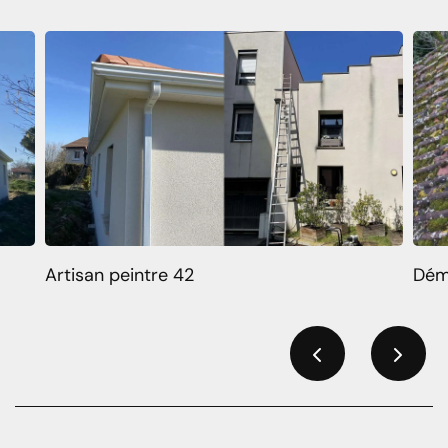
Artisan peintre 42
Dém
Previous
Next