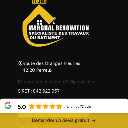
Route des Granges Fleuries
42120 Perreux
marchal.renovation42@gmail.com
SIRET : 842 922 957
5.0
Lire nos
72
avis
Demandez un devis
Demander un devis gratuit
Nos Services