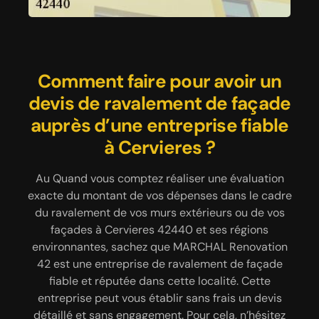
MARCHAL Renovation 42 offre
Une prestation de ravalement
Comment faire pour avoir un
devis de ravalement de façade
de façade qui vous est offert à
un devis de ravalement à
auprès d’une entreprise fiable
Cervieres
{volle}
à Cervieres ?
Il est nécessaire de savoir que le ravalement de
Peu importe vos travaux liés au ravalement de
façade est une opération qui consiste à nettoyer
façade, que vous soyez un particulier ou un
Au Quand vous comptez réaliser une évaluation
des murs extérieurs et c’est aussi une réparation
professionnel, sachez que l’entreprise MARCHAL
exacte du montant de vos dépenses dans le cadre
Renovation 42 peut vous accompagner. Elle offre
de ceux-ci et à l’application d’une nouvelle
du ravalement de vos murs extérieurs ou de vos
des services selon les règles de l’art et avec des
peinture. Sachez que le ravalement de façade
façades à Cervieres 42440 et ses régions
permet de redonner une nouvelle apparence à vos
prix convenable au budget de chaque type de
environnantes, sachez que MARCHAL Renovation
structures, lesquelles ont été exposées aux aléas
client. Pour bien préparer votre budget, elle peut
42 est une entreprise de ravalement de façade
vous établir un devis gratuit. Pour en avoir, il suffit
climatiques. Pour tous travaux de ce genre à
fiable et réputée dans cette localité. Cette
Cervieres 42440 et ses régions environnantes,
juste que vous remplissiez le formulaire de
entreprise peut vous établir sans frais un devis
n’hésitez pas à faire appel à MARCHAL Renovation
demande de devis se trouvant sur son site web ou
détaillé et sans engagement. Pour cela, n’hésitez