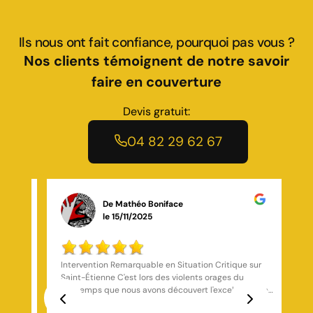
Ils nous ont fait confiance, pourquoi pas vous ?
Nos clients témoignent de notre savoir
faire en couverture
Devis gratuit:
04 82 29 62 67
De cheenoa munoz
le 07/01/2025
sur
J'ai fait appel à cet artisan et j'en suis très content
Travail sérieux Réponds actuel Réponds toujours au
ce de
téléphone très ponctuel Je conseille
formée