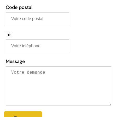
largement toutes les communes rurales et urbaines
du département de la Loire (42). ⸻ ???? Travaux
Code postal
réalisés par Marchal Toiture • Couvreur Loire 42 •
Zinguerie zinc (chenaux, gouttières, rives) • Pose et
remplacement de Velux • Réfection de faîtage et
accessoires • Traitement et rénovation de charpente •
Habillage de dessous de toit PVC • Rénovation et
entretien de toiture
Tél
Message