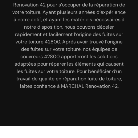
Renovation 42 pour s’occuper de la réparation de
Dans la ville de Genilac 42800, vous pouvez vous
Renovation 42 sera en mesure de s’occuper de
votre toiture. Ayant plusieurs années d’expérience
différents travaux. En effet, à part s’occuper de la
fier à notre entreprise MARCHAL Renovation 42
à notre actif, et ayant les matériels nécessaires à
réparation de toiture, notre entreprise MARCHAL
pour s’occuper de la réparation de votre toiture.
Renovation 42 peut s’occuper des travaux suivants
Grâce à l’utilisation des outillages de pointes, des
notre disposition, nous pouvons déceler
matériels professionnels et des produits de qualité,
rapidement et facilement l’origine des fuites sur
: peinture bâtiment intérieur et extérieur,
nous pouvons vous garantir un travail fiable et de
votre toiture 42800. Après avoir trouvé l’origine
démoussage de toiture, peinture de façade,
ravalement, habillage planche de rive, rénovation
qualité en réparation de toiture à Genilac 42800.
des fuites sur votre toiture, nos équipes de
de façade, nettoyage de façade, peinture toiture,
Nos artisans couvreurs 42800 vont réaliser vos
couvreurs 42800 apporteront les solutions
travaux dans les règles de l’art. Ainsi, fiez-vous à
adaptées pour réparer les éléments qui causent
nettoyage de terrasse, peinture dessous de toit,
nettoyage et pose de chéneau. Il est à noter que,
notre entreprise MARCHAL Renovation 42 pour
les fuites sur votre toiture. Pour bénéficier d’un
travail de qualité en réparation fuite de toiture,
nos travaux sont accompagnés d’une garantie
réparer votre toit 42800.
faites confiance à MARCHAL Renovation 42.
décennale.