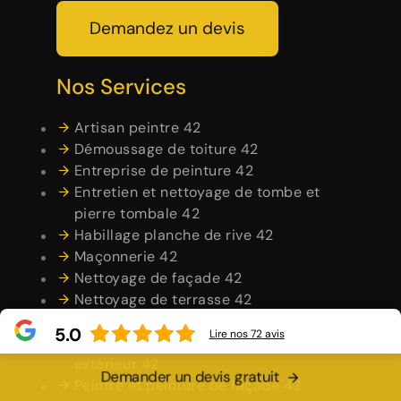
Demandez un devis
Nos Services
Artisan peintre 42
Démoussage de toiture 42
Entreprise de peinture 42
Entretien et nettoyage de tombe et
pierre tombale 42
Habillage planche de rive 42
Maçonnerie 42
Nettoyage de façade 42
Nettoyage de terrasse 42
Nettoyage et pose de chéneau 42
5.0
Lire nos
72
avis
Peintre en bâtiment intérieur et
extérieur 42
Demander un devis gratuit
Peintre et peinture de façade 42