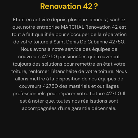
Cabanne par MARCHAL
Renovation 42 ?
votre toiture
Renovation 42
Si votre toiture n’est plus en état, montre des fuites
Étant en activité depuis plusieurs années ; sachez
que, notre entreprise MARCHAL Renovation 42 est
de toiture, n’est plus tout à fait étanche ; pensez à
Pour éviter que la toiture se détériore ; il est
tout à fait qualifiée pour s’occuper de la réparation
faire appel à une entreprise spécialisée. Dans la
nécessaire de vérifier fréquemment la toiture. Dans
de votre toiture à Saint Denis De Cabanne 42750.
ville de Saint Denis De Cabanne 42750, vous
la ville de Saint Denis De Cabanne 42750, faites
pouvez contacter notre entreprise MARCHAL
Nous avons à notre service des équipes de
confiance à notre entreprise MARCHAL Renovation
Renovation 42 pour s’occuper de la réparation de
couvreurs 42750 passionnées qui trouveront
42 pour effectuer une inspection et une réparation
toujours des solutions pour remettre en état votre
votre toiture. Nous avons à notre service des
de votre toiture. Que vous ayez des problèmes de
toiture, renforcer l’étanchéité de votre toiture. Nous
équipes d’artisans couvreurs 42750 très
fuite, d’infiltration d’eau, de mauvaise étanchéité
compétents qui sauront réparer les problèmes de
allons mettre à la disposition de nos équipes de
avec votre toiture ; notre entreprise MARCHAL
votre toiture, les éléments détériorés de votre
couvreurs 42750 des matériels et outillages
Renovation 42 saura réparer les éléments
professionnels pour réparer votre toiture 42750. Il
toiture dans le respect des règles en vigueur. Pour
détériorés de votre toit 42750 dans le respect des
des travaux fiables et de qualité en réparation
est à noter que, toutes nos réalisations sont
normes en vigueur. Nos couvreurs 42750
toiture, faites confiance à MARCHAL Renovation 42.
accompagnées d’une garantie décennale.
trouveront les meilleures solutions pour remettre
en état votre toit à Saint Denis De Cabanne.