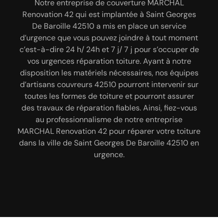
La tuile est un matériau qui peut être détérioré :
Notre entreprise de couverture MARCHAL
Par manque d’entretien, la toiture peut se
fissurée, cassée par manque d’entretien. Et si vous
Renovation 42 qui est implantée à Saint Georges
détériorer. Dans la ville de Saint Georges De
Baroille 42510, vous pouvez compter sur notre
De Baroille 42510 a mis en place un service
avez des tuiles cassées à faire réparer ou
entreprise MARCHAL Renovation 42 pour s’occuper
remplacer à Saint Georges De Baroille 42510, faites
d’urgence que vous pouvez joindre à tout moment
de la réparation de votre toiture. Étant un couvreur
c’est-à-dire 24 h/ 24h et 7 j/ 7 j pour s’occuper de
appel au service de notre entreprise MARCHAL
vos urgences réparation toiture. Ayant à notre
professionnel ; notre entreprise MARCHAL
Renovation 42. Ayant reçu les formations
disposition les matériels nécessaires, nos équipes
nécessaires, nos couvreurs 42510 seront dans la
Renovation 42 pourra réparer vos problèmes
d’infiltration, de mauvaise pose, etc. Nos couvreurs
d’artisans couvreurs 42510 pourront intervenir sur
capacité de trouver les meilleures solutions pour
toutes les formes de toiture et pourront assurer
42510 trouveront les meilleures solutions pour
réparer vos tuiles et si les dégâts ne sont plus
remettre en état votre toiture. Et pour ce faire, nous
réparables, nous proposons de les remplacer. Vous
des travaux de réparation fiables. Ainsi, fiez-vous
allons mettre à la disposition de nos couvreurs
retrouverez une toiture en tuile bien étanche,
au professionnalisme de notre entreprise
MARCHAL Renovation 42 pour réparer votre toiture
résistante et esthétique suite à l’intervention de
42510 des équipements et des outillages
dans la ville de Saint Georges De Baroille 42510 en
professionnels. Fiez-vous à MARCHAL Renovation
notre entreprise MARCHAL Renovation 42.
42 pour réparer votre toiture à Saint Georges De
urgence.
Baroille 42510.