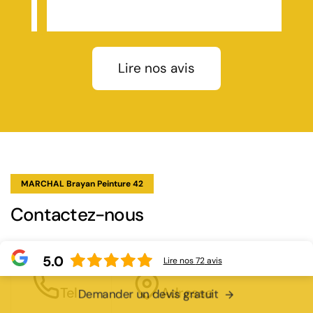
r
iture,
 rives,
 avec
Lire nos avis
tion
evis
aint-
s un
-
 à
MARCHAL Brayan Peinture 42
 Le
Contactez-nous
t,
nez au
5.0
Lire nos
72
avis
Tel
Adresse
Demander un devis gratuit