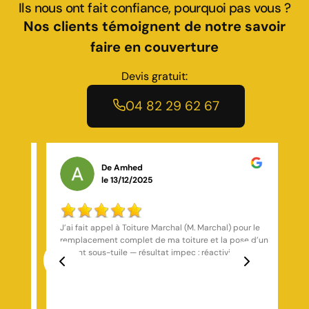
Ils nous ont fait confiance, pourquoi pas vous ?
Nos clients témoignent de notre savoir
faire en couverture
Devis gratuit:
04 82 29 62 67
De Stéphane Chalopin
le 10/11/2025
r le
Entreprise très sérieuse Travail très propre, rapide et
e d’un
efficace, ramassage du chantier après chaque fin de
journée, super expérience avec cette entreprise je
les de
recommande fortement
Previous
Next