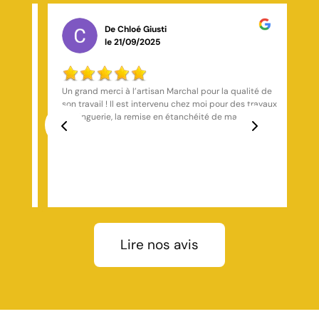
De Leila Bagayogo
le 26/10/2025
té de
Excellent travail, équipe sympathique et très
ravaux
professionnelle.
mes
Previous
Next
après
u, et
égée.
u
vreur
Lire nos avis