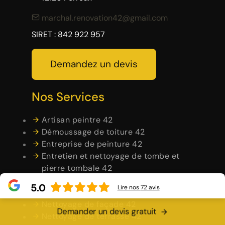
marchal.renovation42@gmail.com
SIRET : 842 922 957
Demandez un devis
Nos Services
Artisan peintre 42
Démoussage de toiture 42
Entreprise de peinture 42
Entretien et nettoyage de tombe et
pierre tombale 42
Habillage planche de rive 42
5.0
Lire nos
72
avis
Maçonnerie 42
Nettoyage de façade 42
Demander un devis gratuit
Nettoyage de terrasse 42