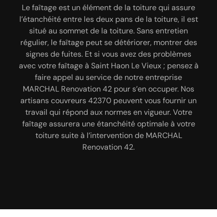
la réparation de votre toiture à
Le faîtage est un élément de la toiture qui assure
Notre entreprise de couverture MARCHAL
Saint Haon Le Vieux
l’étanchéité entre les deux pans de la toiture, il est
Renovation 42 qui est implantée à Saint Haon Le
Vieux 42370 a mis en place un service d’urgence
situé au sommet de la toiture. Sans entretien
Pour résoudre des problèmes comme une fuite de
régulier, le faîtage peut se détériorer, montrer des
que vous pouvez joindre à tout moment c’est-à-
toiture, il faut que vous appeliez en urgence un
signes de fuites. Et si vous avez des problèmes
dire 24 h/ 24h et 7 j/ 7 j pour s’occuper de vos
couvreur dynamique et efficace. C’est un problème
avec votre faîtage à Saint Haon Le Vieux ; pensez à
urgences réparation toiture. Ayant à notre
fréquent et à ne pas négliger. Des problèmes de ce
disposition les matériels nécessaires, nos équipes
faire appel au service de notre entreprise
genre nécessitent donc une intervention et une
d’artisans couvreurs 42370 pourront intervenir sur
MARCHAL Renovation 42 pour s’en occuper. Nos
réparation dans l’immédiat. Alors, pour assurer la
artisans couvreurs 42370 peuvent vous fournir un
toutes les formes de toiture et pourront assurer
réparation de votre toiture, MARCHAL Renovation
des travaux de réparation fiables. Ainsi, fiez-vous
travail qui répond aux normes en vigueur. Votre
42 est une entreprise spécialisée dans ce domaine
faîtage assurera une étanchéité optimale à votre
au professionnalisme de notre entreprise
depuis des décennies et c’est aussi votre meilleur
MARCHAL Renovation 42 pour réparer votre toiture
toiture suite à l’intervention de MARCHAL
choix à Saint Haon Le Vieux 42370 et ses régions
dans la ville de Saint Haon Le Vieux 42370 en
Renovation 42.
voisines.
urgence.