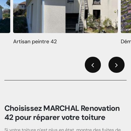
Artisan peintre 42
Dém
Previous
Next
Choisissez MARCHAL Renovation
42 pour réparer votre toiture
Si votre toiture n’est plus en état, montre des fuites de