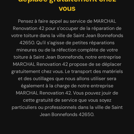
Renovation 42
vous
Très professionnel dans le domaine, notre
entreprise MARCHAL Renovation 42 peut vous
Si votre toiture à Saint Jean Bonnefonds 42650
Pensez à faire appel au service de MARCHAL
fournir des travaux de qualité et bien soigné en
Renovation 42 pour s’occuper de la réparation de
commence à montrer des signes de défaillance :
réparation de toiture àSaint Jean Bonnefonds
votre toiture dans la ville de Saint Jean Bonnefonds
montre des fuites, à des problèmes d’isolation ;
42650. Nos équipes de couvreurs 42650 sauront
pensez à faire appel à une entreprise spécialisée
42650. Qu’il s’agisse de petites réparations
réparer différents éléments de votre toiture,
pour réaliser une inspection, une réparation, ou une
mineures ou de la réfection complète de votre
comme : la gouttière, le faîtage, la rive, le solin dans
rénovation de votre toit. Dans la ville de Saint Jean
toiture à Saint Jean Bonnefonds, notre entreprise
les règles de l’art. Grâce aux outillages de pointe
MARCHAL Renovation 42 propose de se déplacer
Bonnefonds 42650, vous pouvez contacter
utiliser par nos équipes de couvreurs, vous êtes sûr
gratuitement chez vous. Le transport des matériels
MARCHAL Renovation 42 pour rénover votre toit.
de bénéficier d’un travail de qualité qui sera
Nos équipes de couvreurs 42650 vont inspecter
et des outillages que nous allons utiliser sera
conforme aux normes en vigueur. Et pour rassurer
avec minutie votre toiture : les écrans de sous-
également à la charge de notre entreprise
que ; sachez que nos travaux sont accompagnés
toiture, la charpente ; cela pour avoir connaissance
MARCHAL Renovation 42. Vous pouvez jouir de
d’une garantie décennale.
des éléments de votre toiture 42650 à garder et à
cette gratuité de service que vous soyez
particuliers ou professionnels dans la ville de Saint
rénover.
Jean Bonnefonds 42650.