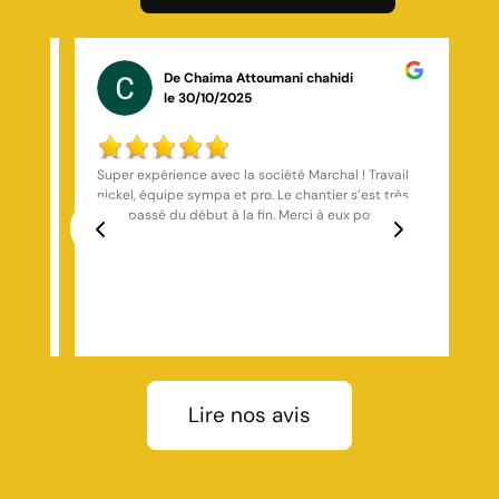
De Chaima Attoumani chahidi
le 30/10/2025
toisie
Super expérience avec la société Marchal ! Travail
ctuels,
nickel, équipe sympa et pro. Le chantier s’est très
érant,
bien passé du début à la fin. Merci à eux pour leur
s
sérieux !
Previous
Next
Lire nos avis