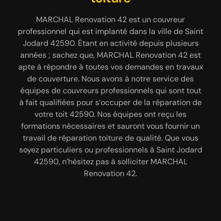
Avant que notre entreprise MARCHAL Renovation
Intervenant dans la ville de Saint Jodard 42590,
pensez à contacter à notre entreprise MARCHAL
42 commence à réparer votre toiture à Saint
MARCHAL Renovation 42 est un couvreur
Renovation 42 pour s’occuper de la réparation de
Jodard 42590, nous vous invitons à nous envoyer
professionnel qui est implanté dans la ville de Saint
votre toiture. Ayant plusieurs années d’expérience
une demande de devis. Avec ce document vous
Jodard 42590. Étant en activité depuis plusieurs
à notre actif, et ayant les matériels nécessaires à
allez avoir connaissance des dépenses à prévoir,
années ; sachez que, MARCHAL Renovation 42 est
de la durée des travaux, du coût de notre main-
notre disposition, nous pouvons déceler
apte à répondre à toutes vos demandes en travaux
rapidement et facilement l’origine des fuites sur
d’œuvre, etc. Pour ce faire, vous n’aurez qu’à
de couverture. Nous avons à notre service des
votre toiture 42590. Après avoir trouvé l’origine des
remplir notre formulaire de demande de devis avec
équipes de couvreurs professionnels qui sont tout
vos coordonnées, le type de toiture que vous avez,
fuites sur votre toiture, nos équipes de couvreurs
à fait qualifiées pour s’occuper de la réparation de
42590 apporteront les solutions adaptées pour
etc. Ce devis et gratuit et sans engagement de
votre toit 42590. Nos équipes ont reçu les
votre part. Nous allons vous envoyer une réponse
réparer les éléments qui causent les fuites sur
formations nécessaires et sauront vous fournir un
votre toiture. Pour bénéficier d’un travail de qualité
bien détaillée en moins de 24 heures.
travail de réparation toiture de qualité. Que vous
en réparation fuite de toiture, faites confiance à
soyez particuliers ou professionnels à Saint Jodard
MARCHAL Renovation 42.
42590, n’hésitez pas à solliciter MARCHAL
Renovation 42.