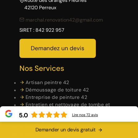
Route des Granges Fleuries
42120 Perreux
marchal.renovation42@gmail.com
SIRET : 842 922 957
Demandez un devis
Nos Services
Artisan peintre 42
Démoussage de toiture 42
Entreprise de peinture 42
Entretien et nettoyage de tombe et
pierre tombale 42
5.0
Lire nos
72
avis
Habillage planche de rive 42
Maçonnerie 42
Demander un devis gratuit
Nettoyage de façade 42