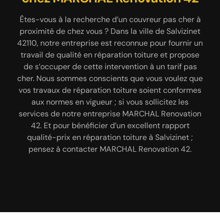
chevronné et dynamiques
Êtes-vous à la recherche d’un couvreur pas cher à
Très professionnel dans le domaine, notre
pour assurer la réparation de
proximité de chez vous ? Dans la ville de Salvizinet
entreprise MARCHAL Renovation 42 peut vous
votre toiture à Salvizinet
42110, notre entreprise est reconnue pour fournir un
fournir des travaux de qualité et bien soigné en
réparation de toiture àSalvizinet 42110. Nos équipes
travail de qualité en réparation toiture et propose
La réparation de toiture et la recherche de fuite
de s’occuper de cette intervention à un tarif pas
de couvreurs 42110 sauront réparer différents
exigent l’intervention des couvreurs très
cher. Nous sommes conscients que vous voulez que
éléments de votre toiture, comme : la gouttière, le
expérimentés et capables de maitriser une
vos travaux de réparation toiture soient conformes
faîtage, la rive, le solin dans les règles de l’art.
situation d’urgence. Justement, voici MARCHAL
Grâce aux outillages de pointe utiliser par nos
aux normes en vigueur ; si vous sollicitez les
Renovation 42, une entreprise de réparation de
services de notre entreprise MARCHAL Renovation
équipes de couvreurs, vous êtes sûr de bénéficier
toiture capable d’intervenir à tout moment et dans
d’un travail de qualité qui sera conforme aux
42. Et pour bénéficier d’un excellent rapport
l’immédiat sans difficulté pour résoudre tous
normes en vigueur. Et pour rassurer que ; sachez
qualité-prix en réparation toiture à Salvizinet ;
problème de toiture abimé ou une toiture qui fuit.
que nos travaux sont accompagnés d’une garantie
pensez à contacter MARCHAL Renovation 42.
Elle dispose des couvreurs qui sont aptes à
décennale.
travailler sous pression et dans toutes les
conditions météorologiques à Salvizinet 42110.