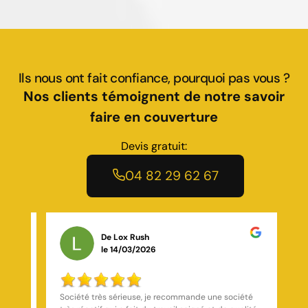
Ils nous ont fait confiance, pourquoi pas vous ?
Nos clients témoignent de notre savoir
faire en couverture
Devis gratuit:
04 82 29 62 67
De Yohann Yohann
le 19/11/2025
té
Installation de Fenêtres de Toit Titre : Transformation
I