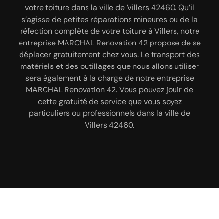
régulier, le faîtage peut se détériorer, montrer des
demande de devis. Avec ce document vous allez
votre toiture dans la ville de Villers 42460. Qu’il
avoir connaissance des dépenses à prévoir, de la
signes de fuites. Et si vous avez des problèmes
s’agisse de petites réparations mineures ou de la
avec votre faîtage à Villers ; pensez à faire appel au
durée des travaux, du coût de notre main-d’œuvre,
réfection complète de votre toiture à Villers, notre
service de notre entreprise MARCHAL Renovation
etc. Pour ce faire, vous n’aurez qu’à remplir notre
entreprise MARCHAL Renovation 42 propose de se
42 pour s’en occuper. Nos artisans couvreurs
formulaire de demande de devis avec vos
déplacer gratuitement chez vous. Le transport des
coordonnées, le type de toiture que vous avez, etc.
42460 peuvent vous fournir un travail qui répond
matériels et des outillages que nous allons utiliser
aux normes en vigueur. Votre faîtage assurera une
Ce devis et gratuit et sans engagement de votre
sera également à la charge de notre entreprise
part. Nous allons vous envoyer une réponse bien
étanchéité optimale à votre toiture suite à
MARCHAL Renovation 42. Vous pouvez jouir de
l’intervention de MARCHAL Renovation 42.
détaillée en moins de 24 heures.
cette gratuité de service que vous soyez
particuliers ou professionnels dans la ville de
Villers 42460.