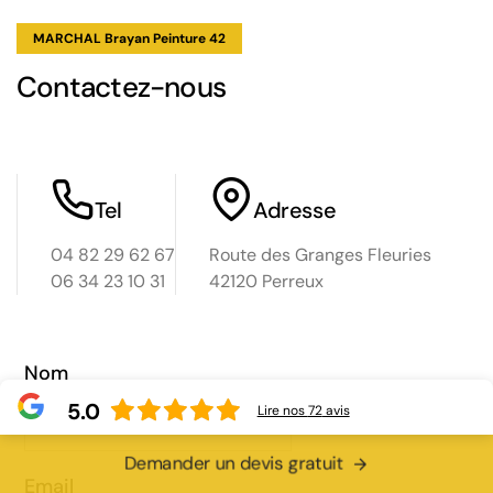
MARCHAL Brayan Peinture 42
s
Contactez-nous
Tel
Adresse
04 82 29 62 67
Route des Granges Fleuries
06 34 23 10 31
42120 Perreux
Loir
d
Nom
5.0
Lire nos
72
avis
Demander un devis gratuit
Email