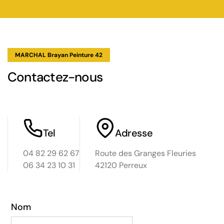
aint-
s un
-
 à
MARCHAL Brayan Peinture 42
 Le
Contactez-nous
t,
nez au
Tel
Adresse
04 82 29 62 67
Route des Granges Fleuries
06 34 23 10 31
42120 Perreux
Nom