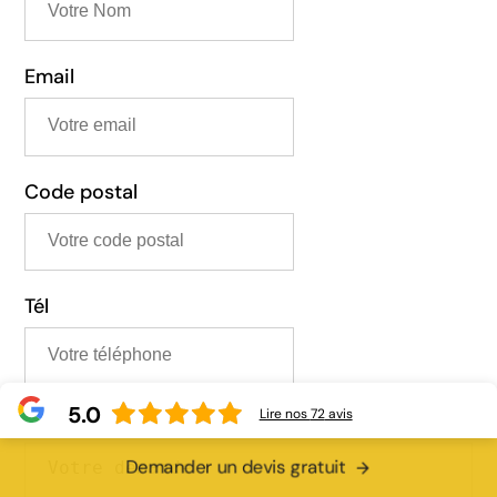
Email
Code postal
Tél
5.0
Lire nos
72
avis
Message
Demander un devis gratuit