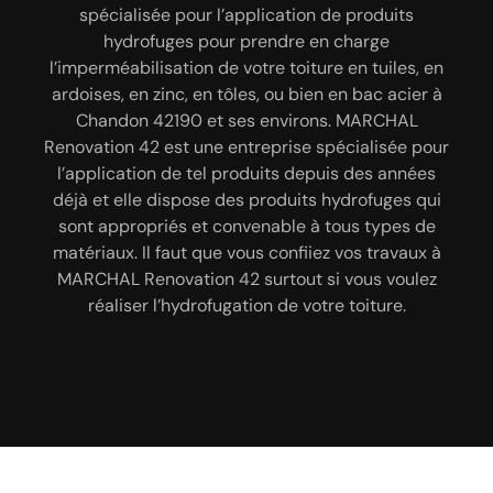
toiture. Cette intervention a pour but de préserver
spécialisée pour l’application de produits
montrer des signes de fuite, peut avoir des
l’état de vos revêtements toiture et de renforcer
hydrofuges pour prendre en charge
problèmes d’étanchéité, etc. Et dans la ville de
l’étanchéité de votre toiture dans la ville de
l’imperméabilisation de votre toiture en tuiles, en
Chandon 42190 ; sachez que, vous pouvez faire
Chandon 42190. Disposant de plusieurs années
ardoises, en zinc, en tôles, ou bien en bac acier à
appel au service de notre entreprise MARCHAL
d’expérience ; faites appel à notre entreprise
Chandon 42190 et ses environs. MARCHAL
Renovation 42 pour réaliser un traitement
MARCHAL Renovation 42 pour réaliser un
Renovation 42 est une entreprise spécialisée pour
hydrofuge de votre toiture. Étant certifié par le
traitement hydrofuge de votre toiture 42190. Nos
l’application de tel produits depuis des années
label RGE ; sachez que, vous n’avez pas à vous en
équipes de couvreurs 42190 sauront réaliser cette
déjà et elle dispose des produits hydrofuges qui
faire quant aux produits que nous utilisons.
intervention dans le respect des règles en vigueur
sont appropriés et convenable à tous types de
et dans les délais convenus.
matériaux. Il faut que vous confiiez vos travaux à
MARCHAL Renovation 42 surtout si vous voulez
réaliser l’hydrofugation de votre toiture.