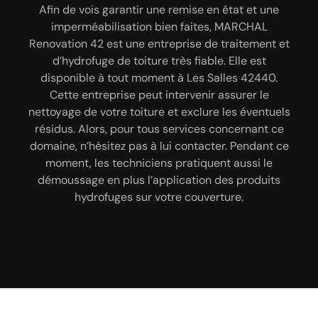
Avec l’intervention de MARCHAL Renovation 42,
Afin de vois garantir une remise en état et une
nous nous mettons à votre service pour s’occuper
vous pouvez bénéficier des travaux d’hydrofugation
imperméabilisation bien faites, MARCHAL
des travaux suivants : réparation toiture, peinture
Renovation 42 est une entreprise de traitement et
de toiture respectant les règles de l’art. Pour ceux
et décapage de volet, peinture bâtiment intérieur
qui sont à Les Salles 42440 et ses alentours,
d’hydrofuge de toiture très fiable. Elle est
et extérieur, démoussage de toiture, peinture de
découvrez que MARCHAL Renovation 42 est une
disponible à tout moment à Les Salles 42440.
façade, habillage planche de rive, peinture
entreprise d’hydrofuge de toiture qui travaille avec
Cette entreprise peut intervenir assurer le
intérieur, ravalement de façade, rénovation de
un couvreur spécialiste en hydrofuge et traitement
nettoyage de votre toiture et exclure les éventuels
façade, nettoyage de façade, peinture sur toiture,
de toiture. Vous pouvez toujours faire appel à eux
résidus. Alors, pour tous services concernant ce
nettoyage de terrasse, peinture dessous de toit,
pour appliquer des produits d’hydrofuge de toit le
domaine, n’hésitez pas à lui contacter. Pendant ce
nettoyage et pose de chéneau. Nos travaux sont
plus adéquats selon vos besoins. C’est MARCHAL
moment, les techniciens pratiquent aussi le
garantis décennaux.
démoussage en plus l’application des produits
Renovation 42 l’entreprise qu’il vous faut dans
cette situation car c’est la plus qualifiée.
hydrofuges sur votre couverture.