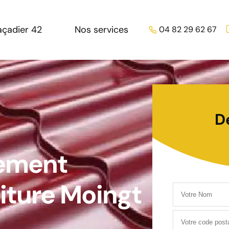
açadier 42
Nos services
04 82 29 62 67
D
tement
iture Moingt