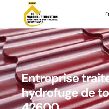
F
Entreprise trai
hydrofuge de to
42600