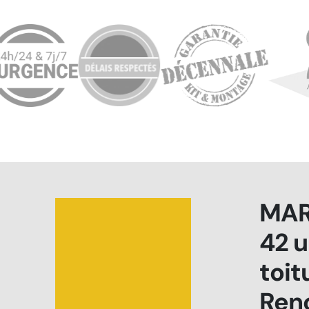
MAR
42 u
toi
Ren