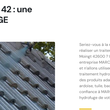
42 : une
GE
Seriez-vous à la
réaliser un trait
Moingt 42600 ? In
entreprise MARCH
et n’allons utili
traitement hydrof
des produits ada
ardoise, tuile, bac
confiance à MARC
hydrofuge de vot