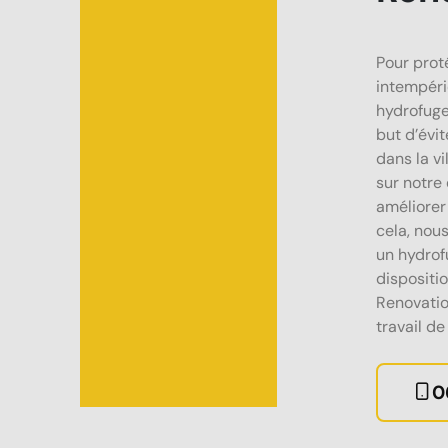
Pour proté
intempéri
hydrofuge
but d’évit
dans la v
sur notre
améliorer 
cela, nou
un hydrof
dispositi
Renovatio
travail de
0