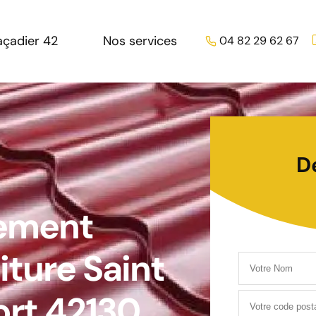
açadier 42
Nos services
04 82 29 62 67
D
tement
iture Saint
ort 42130