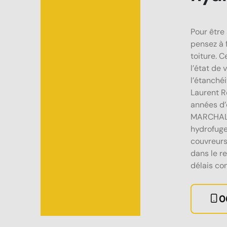
Pour être 
pensez à 
toiture. C
l’état de
l’étanchéi
Laurent R
années d’
MARCHAL R
hydrofuge
couvreurs
dans le r
délais co
0