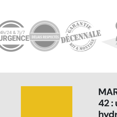
MAR
42 :
hydr