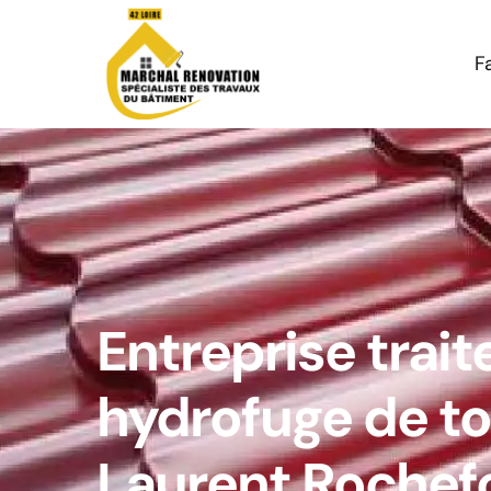
F
Entreprise trai
hydrofuge de to
Laurent Rochef