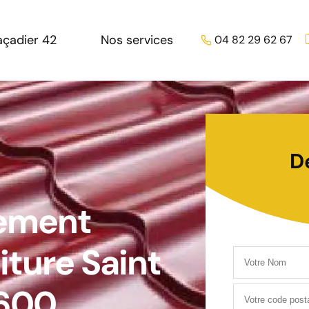
açadier 42
Nos services
04 82 29 62 67
D
tement
iture Saint
2600