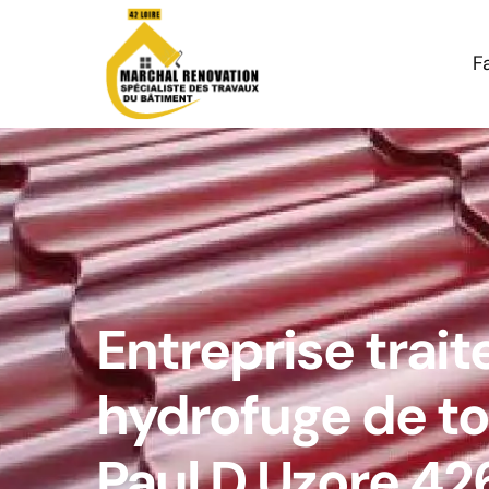
F
Entreprise trai
hydrofuge de to
Paul D Uzore 4