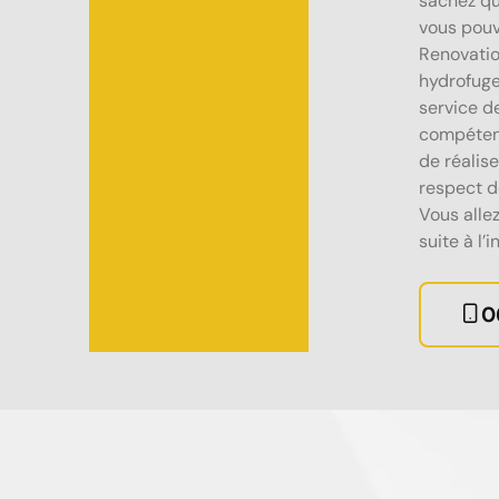
sachez qu
vous pou
Renovatio
hydrofuge
service d
compétent
de réalise
respect d
Vous alle
suite à l
0