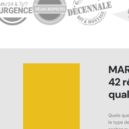
MAR
42 r
qual
Quels que
le type de