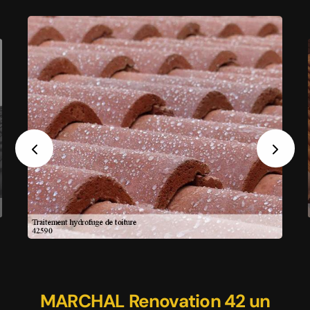
Previous
Next
Traitement hydrofuge toiture à
MARCHAL Renovation 42 : un
MARCHAL Renovation 42 un