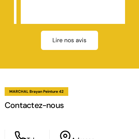
tres
te
t une
ie
Lire nos avis
eaux
. •
 de
soir
,
le
t le
 PVC,
rne et
MARCHAL Brayan Peinture 42
coute
Contactez-nous
rs et
vec
’une
ormes