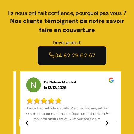
Ils nous ont fait confiance, pourquoi pas vous ?
Nos clients témoignent de notre savoir
faire en couverture
Devis gratuit:
04 82 29 62 67
De Joey Jeannin ramos
le 19/10/2025
an
Bonne société ils sont sérieux et font du bon travail
re
ation
ions
Previous
Next