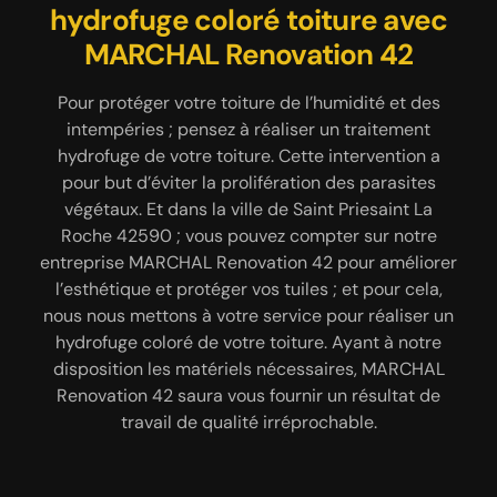
hydrofuge coloré toiture avec
effet perlant avec MARCHAL
spécialiste en hydrofuge
MARCHAL Renovation 42
Renovation 42
toiture
Pour être sûr d’avoir un toit qui soit bien étanche ;
En tant que couvreur professionnel ; sachez que,
Pour protéger votre toiture de l’humidité et des
pensez à faire un traitement hydrofuge de votre
intempéries ; pensez à réaliser un traitement
vous pouvez solliciter les services de notre
toiture. Cette intervention a pour but de préserver
entreprise MARCHAL Renovation 42 pour réaliser
hydrofuge de votre toiture. Cette intervention a
l’état de vos revêtements toiture et de renforcer
un traitement hydrofuge de votre toiture dans la
pour but d’éviter la prolifération des parasites
l’étanchéité de votre toiture dans la ville de Saint
végétaux. Et dans la ville de Saint Priesaint La
ville de Saint Priesaint La Roche 42590. Nos
Priesaint La Roche 42590. Disposant de plusieurs
équipes de couvreurs 42590 pourront réaliser un
Roche 42590 ; vous pouvez compter sur notre
entreprise MARCHAL Renovation 42 pour améliorer
traitement hydrofuge à effet perlant ; ce type
années d’expérience ; faites appel à notre
entreprise MARCHAL Renovation 42 pour réaliser
l’esthétique et protéger vos tuiles ; et pour cela,
d’hydrofuge laisse respirer la tuile qui recouvre
nous nous mettons à votre service pour réaliser un
un traitement hydrofuge de votre toiture 42590.
votre toit et pourra protéger durablement vos
Nos équipes de couvreurs 42590 sauront réaliser
revêtements toiture de l’humidité. Ayant reçu les
hydrofuge coloré de votre toiture. Ayant à notre
formations nécessaires, nos équipes 42590 vont
disposition les matériels nécessaires, MARCHAL
cette intervention dans le respect des règles en
réaliser cette tâche dans le respect des différentes
Renovation 42 saura vous fournir un résultat de
vigueur et dans les délais convenus.
étapes et dans les règles de l’art.
travail de qualité irréprochable.