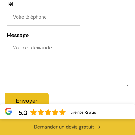
Tél
Message
5.0
Lire nos
72
avis
Demander un devis gratuit