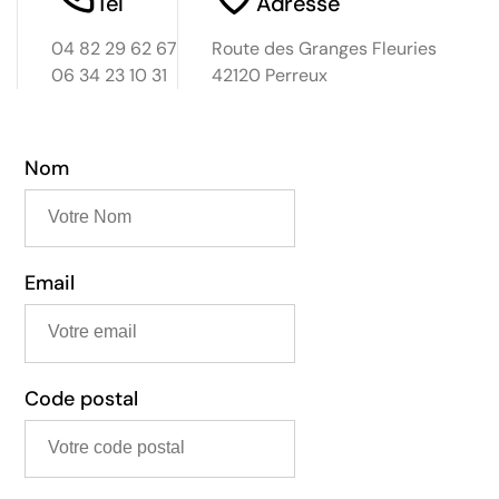
Tel
Adresse
 sans
04 82 29 62 67
Route des Granges Fleuries
,
06 34 23 10 31
42120 Perreux
la
nt
Nom
on-
,
u,
ignon,
Email
Forez,
lieu,
ines
Code postal
 et
t
ente •
et