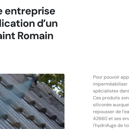
ne entreprise
lication d’un
aint Romain
Pour pouvoir app
imperméabiliser u
spécialistes da
Ces produits sont
siliconée auxquel
repousser de l’ea
42660 et ses env
l’hydrofuge de t