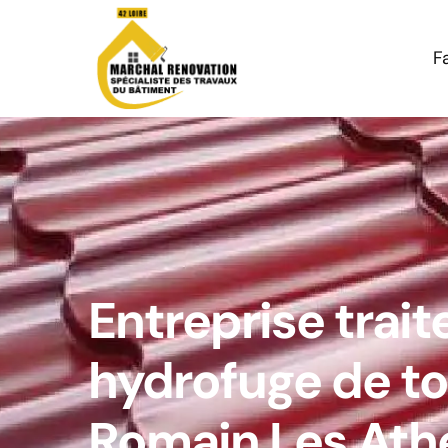
F
Entreprise trai
hydrofuge de to
Romain Les At