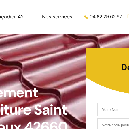
açadier 42
Nos services
04 82 29 62 67
D
tement
iture Saint
heux 42660