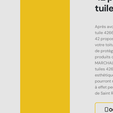
tuil
Après avo
tuile 426
42 propos
votre toit
de protég
produits q
MARCHAL R
tuiles 42
esthétiqu
pourront 
à effet pe
de Saint 
0