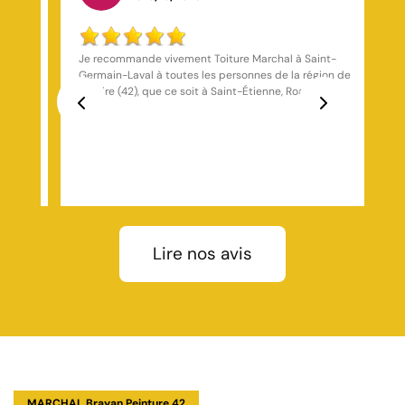
nt-
Installation d'éclairage : Nous souhaitions mettre en
ion de
valeur l'architecture de notre maison à Riorges par un
,
éclairage de toiture discret et élégant. Marchal
Toiture a installé un système d'éclairage LED sur
ture.
mesure qui sublime notre bâti. Leur proposition
Previous
Next
iance
incluait l'étude des angles d'éclairage, le choix de
températures de couleur adaptées à la pierre locale,
et l'intégration parfaite des projecteurs dans la
toiture. L'installation électrique a été réalisée avec
une attention particulière à l'étanchéité et à la
sécurité. Le résultat est impeccable. Merci à Marchal
Toiture pour cette belle réalisation. Très pro, rien à
Lire nos avis
redire.
MARCHAL Brayan Peinture 42