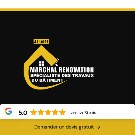
Route des Granges Fleuries
5.0
Lire nos
72
avis
42120 Perreux
marchal.renovation42@gmail.com
Demander un devis gratuit