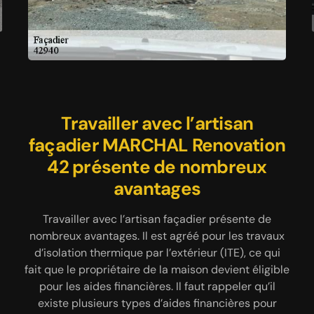
Faites appel à un façadier pas
Travailler avec l’artisan
L’entreprise façadier
façadier MARCHAL Renovation
cher pour garantir vos travaux
MARCHAL Renovation 42
applique de produit hydrofuge
42 présente de nombreux
à Chatelneuf
et imperméabilise les façades
avantages
Pour vous fournir des travaux concernant la façade,
que ce soit pour une pose de peinture ou
Si vous craignez pour l’étanchéité de vos façades,
Travailler avec l’artisan façadier présente de
réparation de fissures, de petite ou de grande
nombreux avantages. Il est agréé pour les travaux
contactez l’entreprise MARCHAL Renovation 42.
taille, rénovation ou traitement anti-mousse ou
d’isolation thermique par l’extérieur (ITE), ce qui
Elle effectue tous travaux d’étanchéité sur tous
nettoyage de façade, faites appel à un façadier
fait que le propriétaire de la maison devient éligible
supports en extérieur. Elle dispose de nombreuses
professionnel que dispose MARCHAL Renovation
années d’expérience en vérification d’étanchéité,
pour les aides financières. Il faut rappeler qu’il
42 à Chatelneuf 42940. Pour tous ce qui sont
existe plusieurs types d’aides financières pour
amélioration et réparation en cas de besoin.