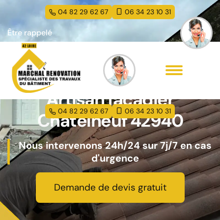
04 82 29 62 67
06 34 23 10 31
Être rappelé
Artisan façadier
04 82 29 62 67
06 34 23 10 31
Chatelneuf 42940
Nous intervenons 24h/24 sur 7j/7 en cas
d'urgence
Demande de devis gratuit