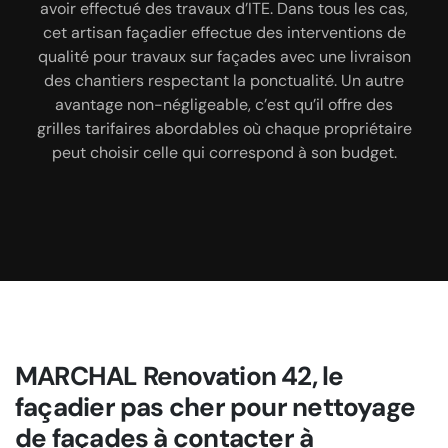
présents dans cette localité, ce façadier vous
avoir effectué des travaux d’ITE. Dans tous les cas,
L’amélioration de l’étanchéité des façades passe
propose des services de qualité avec garantie pour
par la pose de produits hydrofuges sur les façades.
cet artisan façadier effectue des interventions de
les travaux de ravalement de façade en particulier.
Les artisans de l’entreprise posent les produits lors
qualité pour travaux sur façades avec une livraison
C’est l’entreprise à contacter au vas où voulez d’un
de l’application de l’enduit ou de la peinture. Pour
des chantiers respectant la ponctualité. Un autre
travail soigné à des prix abordables.
l’entreprise MARCHAL Renovation 42, la pose de
avantage non-négligeable, c’est qu’il offre des
grilles tarifaires abordables où chaque propriétaire
produit hydrofuge est une opération pour
imperméabiliser une façade. Il est aussi important
peut choisir celle qui correspond à son budget.
d’appliquer de l’anti-mousse les produits
hydrofuges.
MARCHAL Renovation 42, le
façadier pas cher pour nettoyage
de façades à contacter à