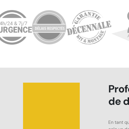
Prof
de d
En tant q