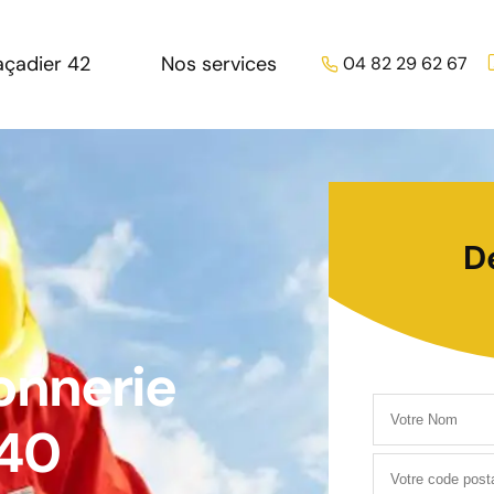
açadier 42
Nos services
04 82 29 62 67
D
onnerie
940