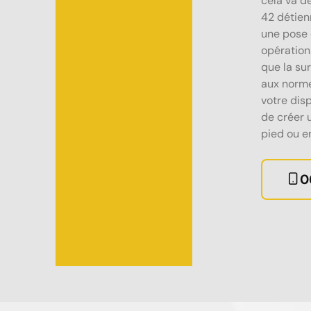
cela va d
42 détienn
une pose 
opération 
que la su
aux norme
votre dis
de créer 
pied ou en
0