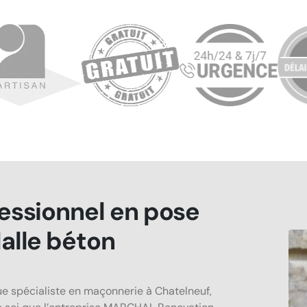
essionnel en pose
alle béton
ue spécialiste en maçonnerie à Chatelneuf,