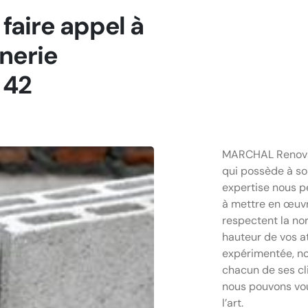
faire appel à
nerie
 42
MARCHAL Renovat
qui possède à so
expertise nous p
à mettre en œuvr
respectent la no
hauteur de vos at
expérimentée, not
chacun de ses cli
nous pouvons vous
l’art.