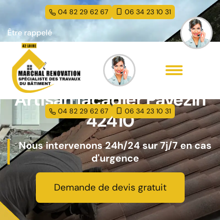
04 82 29 62 67
06 34 23 10 31
Être rappelé
Artisan façadier Pavezin
04 82 29 62 67
06 34 23 10 31
42410
Nous intervenons 24h/24 sur 7j/7 en cas
d'urgence
Demande de devis gratuit