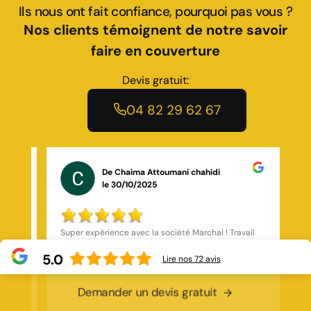
Ils nous ont fait confiance, pourquoi pas vous ?
Nos clients témoignent de notre savoir
faire en couverture
Devis gratuit:
04 82 29 62 67
De Karine Silvano
le 23/02/2026
il
Très bonne société
ès
5.0
ur
Lire nos
72
avis
Demander un devis gratuit
Previous
Next