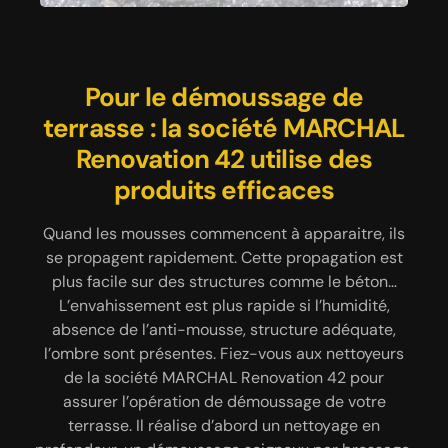
Utilisez des produits de qualité
Pour le démoussage de
La société MARCHAL
terrasse : la société MARCHAL
pour le nettoyage de votre
Renovation 42 réalise le
nettoyage de terrasse en bois
Renovation 42 utilise des
terrasse à Pavezin
produits efficaces
Confiez vos travaux à une entreprise de nettoyage
Pour construire une terrasse, la plupart des
propriétaires choisissent le bois pour la terrasse. Il
de terrasse très qualifié et capable de vous offrir
Quand les mousses commencent à apparaitre, ils
est plus champêtre ou rustique… Pour un nettoyage
ce dont vous avez besoin dans ce domaine. Elle
se propagent rapidement. Cette propagation est
dispose d’une équipe de professionnelle certifiée
optimal des terrasses en bois, choisissez les
plus facile sur des structures comme le béton…
et apte à vous fournir des travaux de nettoyage de
couvreurs nettoyeurs de la société MARCHAL
L’envahissement est plus rapide si l’humidité,
terrasse selon les normes. Avec une certification
Renovation 42. Ils sont capables de réaliser le
absence de l’anti-mousse, structure adéquate,
authentique, vous n’aurez aucun souci quant aux
nettoyage de toutes structures en bois, une
l’ombre sont présentes. Fiez-vous aux nettoyeurs
matériels que cette entreprise utilise car ces
compétence solide grâce à des années de
de la société MARCHAL Renovation 42 pour
pratique. Ils appliquent les produits de nettoyage
matériels sont vraiment performants. Pour la
assurer l’opération de démoussage de votre
spécial bois. Faites confiance à ces nettoyeurs
propreté de votre terrasse, vous pouvez lui
terrasse. Il réalise d’abord un nettoyage en
donne beaucoup de respect au bois pour le
demander un devis.