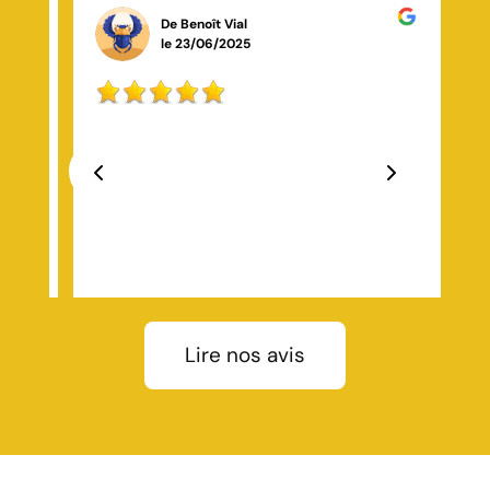
De Rose Salim
le 29/10/2025
J’ai fait appel à Toiture Marchal, située à Saint-
Germain-Laval, pour des travaux de rénovation sur
ma toiture à Saint-Étienne. L’équipe a réalisé un
travail remarquable du début à la fin ! Ils ont
soigneusement déposé l’ancien faîtage, entièrement
Previous
Next
brossé le ciment existant (car le faîtage d’origine
était fait en ciment, ce qui posait des problèmes
d’étanchéité), puis ils ont installé un closoir ventilé de
qualité pour permettre à ma toiture de respirer
correctement
Lire nos avis