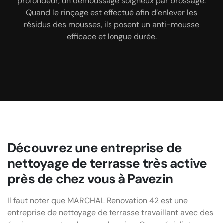
profondeur, un démoussage soigneux par brossage.
nettoyage de votre terrasse en bois.
Quand le rinçage est effectué afin d’enlever les
résidus des mousses, ils posent un anti-mousse
efficace et longue durée.
Découvrez une entreprise de
nettoyage de terrasse très active
près de chez vous à Pavezin
Il faut noter que MARCHAL Renovation 42 est une
entreprise de nettoyage de terrasse travaillant avec des