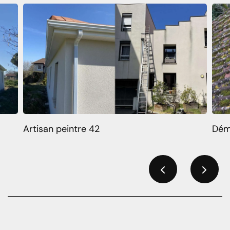
Artisan peintre 42
Dém
Previous
Next