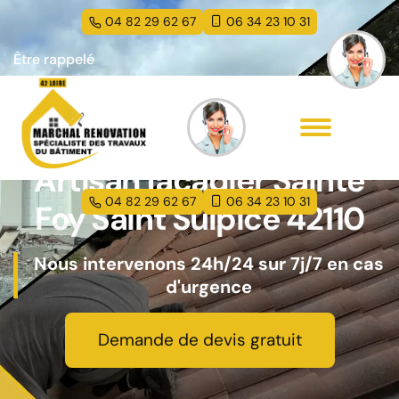
04 82 29 62 67
06 34 23 10 31
Être rappelé
Artisan façadier Sainte
04 82 29 62 67
06 34 23 10 31
Foy Saint Sulpice 42110
Nous intervenons 24h/24 sur 7j/7 en cas
d'urgence
Demande de devis gratuit