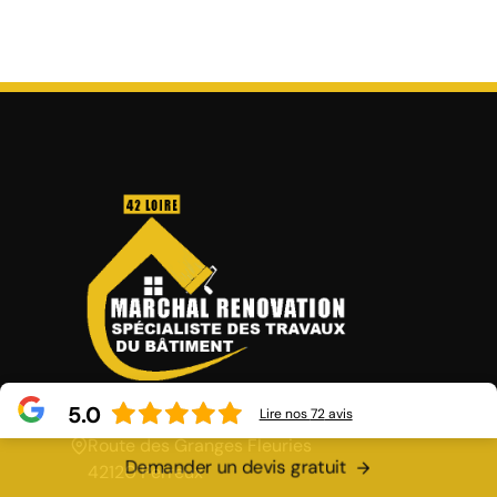
5.0
Lire nos
72
avis
Route des Granges Fleuries
Demander un devis gratuit
42120 Perreux