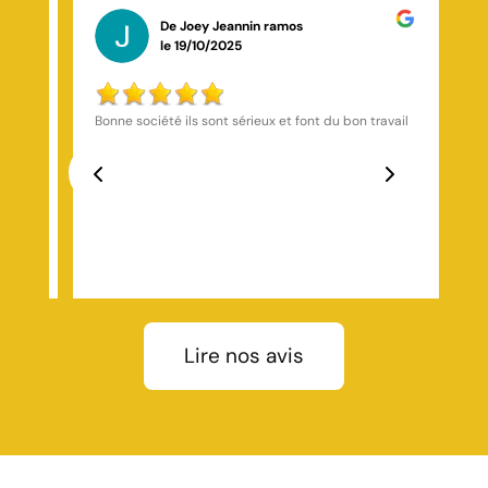
De Bassaly Bagayogo
le 26/10/2025
vail
Super équipe, résultat parfait, merci pour votre
professionnalisme
Previous
Next
dég
Lire nos avis
re