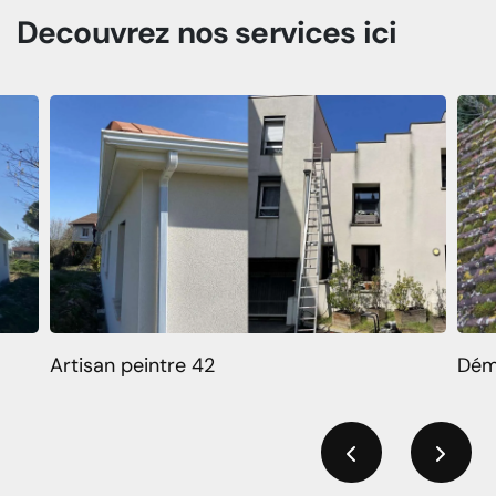
Decouvrez
nos services
ici
Artisan peintre 42
Dém
Previous
Next