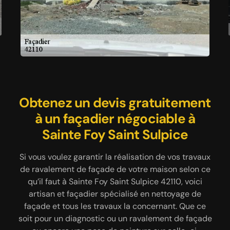
Obtenez un devis gratuitement
MARCHAL Renovation 42, le
La société MARCHAL
façadier pas cher à Sainte Foy
à un façadier négociable à
Renovation 42 met à
disposition de propriétaires
Sainte Foy Saint Sulpice
Saint Sulpice
ses façadiers compétents pour
Si vous voulez garantir la réalisation de vos travaux
Si vous êtes à la recherche d’un professionnel pour
intervention sur façades dans
de ravalement de façade de votre maison selon ce
donner plus d’éclat à votre façade, faites appel à
le département MARCHAL
MARCHAL Renovation 42 basé à Sainte Foy Saint
qu’il faut à Sainte Foy Saint Sulpice 42110, voici
Sulpice. Il s’agit du meilleur spécialiste de la ville, il
artisan et façadier spécialisé en nettoyage de
Renovation 42
est certifié, qualifié et à son actif, il a des années
façade et tous les travaux la concernant. Que ce
soit pour un diagnostic ou un ravalement de façade
d’expérience en tant que façadier. Il va faire le
La société MARCHAL Renovation 42 est réputée