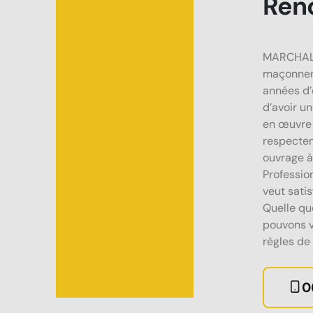
Ren
MARCHAL 
maçonneri
années d’
d’avoir u
en œuvre 
respecten
ouvrage à
Professio
veut satis
Quelle que
pouvons v
règles de l
0