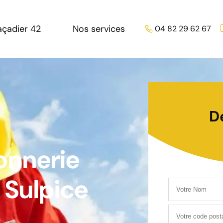
açadier 42
Nos services
04 82 29 62 67
D
onnerie
 Sulpice