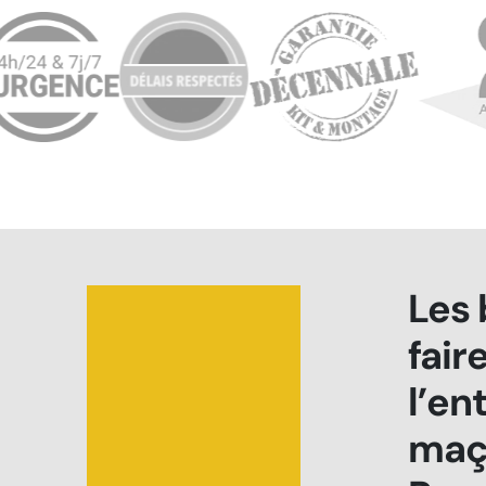
Les 
fair
l’en
maç