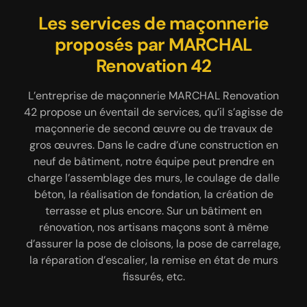
Nous réalisons des travaux de
MARCHAL Renovation 42 une
Les services de maçonnerie
maçonnerie qui respectent les
entreprise de maçonnerie à
proposés par MARCHAL
Renovation 42
règles de l’art
Cuinzier
L’entreprise de maçonnerie MARCHAL Renovation
MARCHAL Renovation 42 est une entreprise de
Afin que votre maçonnerie soit bien solide et
42 propose un éventail de services, qu’il s’agisse de
conforme aux normes, nous veillerons à réaliser des
maçonnerie à Cuinzier 42460 qui adresse ses
travaux respectueux des règles de l’art. Quelle que
maçonnerie de second œuvre ou de travaux de
services de qualité à tous les particuliers et les
gros œuvres. Dans le cadre d’une construction en
soit la nature de votre projet, qu’il s’agisse d’un
professionnels qui projettent de construire, de
neuf de bâtiment, notre équipe peut prendre en
chantier en construction, en rénovation ou d’un
rénover ou d’agrandir un bâtiment. Fort de
charge l’assemblage des murs, le coulage de dalle
plusieurs années d’expérience, le professionnel en
agrandissement de maison, vous pouvez vous fier
aux qualifications de notre équipe d’artisans. Notre
maçonnerie MARCHAL Renovation 42 détient des
béton, la réalisation de fondation, la création de
qualifications bien solides pour réaliser des travaux
entreprise de maçonnerie à Cuinzier fera en sorte
terrasse et plus encore. Sur un bâtiment en
de choisir avec minutie la bonne technique pour
respectueux des règles de l’art. Nous avons du
rénovation, nos artisans maçons sont à même
d’assurer la pose de cloisons, la pose de carrelage,
parvenir à un résultat satisfaisant et à la hauteur
matériel efficace pour accomplir efficacement
notre mission ainsi que des artisans qualifiés pour
la réparation d’escalier, la remise en état de murs
de vos exigences. Confiez-nous votre projet en
concrétiser votre projet. Quelle que soit l’ampleur
toute sécurité.
fissurés, etc.
de la tâche à faire, vous pouvez compter sur nous.