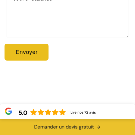
5.0
Lire nos
72
avis
Demander un devis gratuit