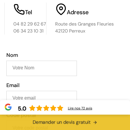
érifié
Tel
Adresse
ous
04 82 29 62 67
Route des Granges Fleuries
06 34 23 10 31
42120 Perreux
ste.
vraie
ort
Nom
s
res.
le et
 les
os
Email
5.0
tre
Lire nos
72
avis
our
Code postal
Demander un devis gratuit