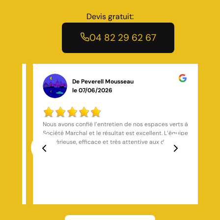
Devis gratuit:
04 82 29 62 67
De Charly Mathieu
le 19/11/2025
rts à
Notre maison à Commelle-Vernay présentait des
quipe
déperditions thermiques importantes par les
s.
combles. Après plusieurs devis, c'est la solution
énéral
proposée par Marchal Toiture qui nous a convaincus
isme
par sa technicité et sa cohérence. Le diagnostic
Previous
Next
énergétique réalisé par Marchal Toiture a mis en
évidence une isolation insuffisante et des ponts
thermiques critiques. Leur proposition incluait le
soufflage de ouate de cellulose à densité élevée,
l'installation de trappes d'accès isolées et la mise en
place d'un système de ventilation hygro-réglable.