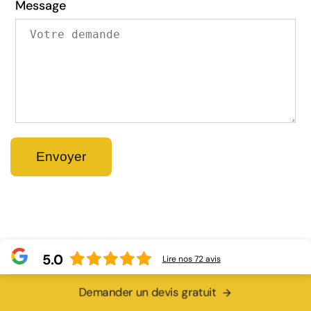
Message
5.0
Lire nos
72
avis
Demander un devis gratuit