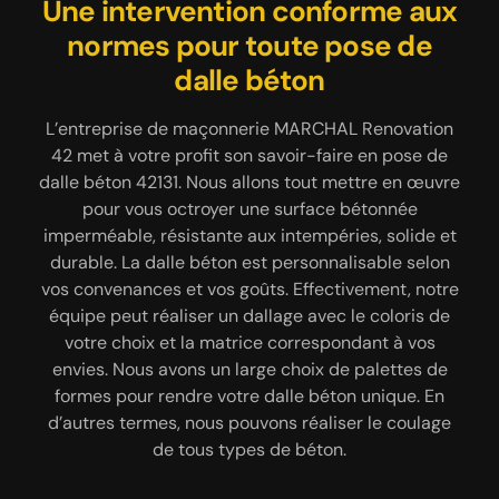
Une intervention conforme aux
Le savoir-faire de nos artisans
Les services de maçonnerie
normes pour toute pose de
proposés par MARCHAL
maçons qualifiés
Renovation 42
dalle béton
Les travaux de maçonnerie 42131 de nos clients
seront remis entre les mains de notre équipe
L’entreprise de maçonnerie MARCHAL Renovation
L’entreprise de maçonnerie MARCHAL Renovation
d’artisans maçons. Sachez que tous nos experts
42 propose un éventail de services, qu’il s’agisse de
42 met à votre profit son savoir-faire en pose de
ont suivi des formations spécifiques leur
dalle béton 42131. Nous allons tout mettre en œuvre
maçonnerie de second œuvre ou de travaux de
permettant de faire correctement leur travail, que
gros œuvres. Dans le cadre d’une construction en
pour vous octroyer une surface bétonnée
ce soit dans le cadre d’une rénovation ou sur un
imperméable, résistante aux intempéries, solide et
neuf de bâtiment, notre équipe peut prendre en
chantier en neuf. Ils maîtrisent à la perfection les
charge l’assemblage des murs, le coulage de dalle
durable. La dalle béton est personnalisable selon
diverses techniques à adopter pour réaliser des
vos convenances et vos goûts. Effectivement, notre
béton, la réalisation de fondation, la création de
ouvrages maçonnés conformes aux normes. Afin de
équipe peut réaliser un dallage avec le coloris de
terrasse et plus encore. Sur un bâtiment en
mieux cerner vos besoins, nos artisans maçons se
rénovation, nos artisans maçons sont à même
votre choix et la matrice correspondant à vos
mettront à votre écoute. Ils réaliseront ensuite des
d’assurer la pose de cloisons, la pose de carrelage,
envies. Nous avons un large choix de palettes de
travaux sur mesure, de sorte que le rendu soit
la réparation d’escalier, la remise en état de murs
formes pour rendre votre dalle béton unique. En
conforme à vos attentes.
d’autres termes, nous pouvons réaliser le coulage
fissurés, etc.
de tous types de béton.