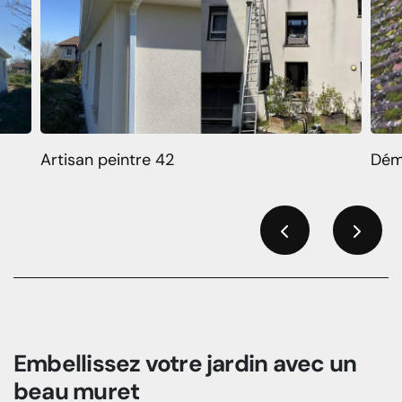
Artisan peintre 42
Dém
Previous
Next
Embellissez votre jardin avec un
beau muret