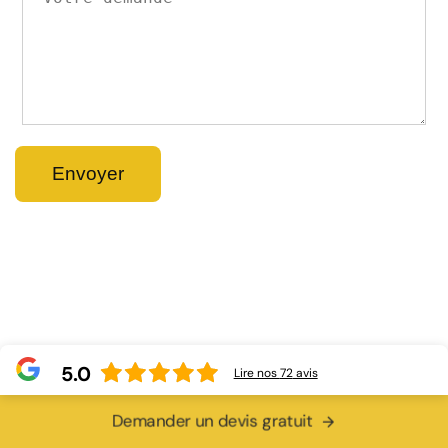
5.0
Lire nos
72
avis
Demander un devis gratuit