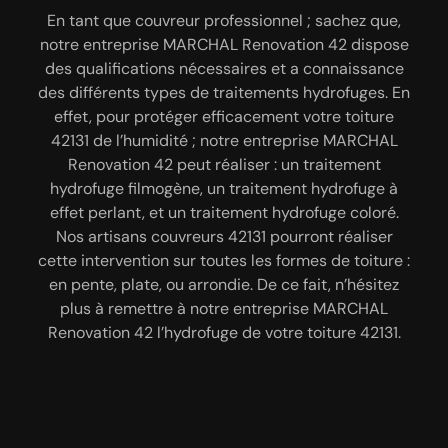
Renovation 42
vous
En tant que couvreur professionnel ; sachez que,
notre entreprise MARCHAL Renovation 42 dispose
Avant que notre entreprise MARCHAL Renovation
Pour s’occuper du traitement hydrofuge de votre
des qualifications nécessaires et a connaissance
toiture dans la ville de La Valla En Gier 42131, faites
42 commence à réaliser un traitement hydrofuge
des différents types de traitements hydrofuges. En
confiance à notre entreprise MARCHAL Renovation
de votre toiture à La Valla En Gier 42131 ; il est
effet, pour protéger efficacement votre toiture
nécessaire que vous nous envoyer une demande de
42. Dans le but d’amortir vos dépenses ; notre
42131 de l’humidité ; notre entreprise MARCHAL
entreprise MARCHAL Renovation 42 a décidé de se
devis. C’est à partir de ce document que vous
Renovation 42 peut réaliser : un traitement
déplacer gratuitement chez vous pour réaliser le
aurez connaissance de la durée de notre
hydrofuge filmogène, un traitement hydrofuge à
intervention, du coût de notre main-d’œuvre, de la
traitement hydrofuge de votre toiture 42131. Le
effet perlant, et un traitement hydrofuge coloré.
totalité des dépenses à prévoir. Ce devis vous ait
transport de tous nos matériels et des produits
Nos artisans couvreurs 42131 pourront réaliser
offert par notre entreprise MARCHAL Renovation
que nous allons utiliser sera aussi à la charge de
cette intervention sur toutes les formes de toiture :
notre entreprise MARCHAL Renovation 42. Il est à
42 et ne vous engage en rien. Et en moins de 24
en pente, plate, ou arrondie. De ce fait, n’hésitez
heures, nous allons vous faire parvenir une réponse
noter que, tant que vous vous trouvez à La Valla En
plus à remettre à notre entreprise MARCHAL
Gier 42131, vous pouvez bénéficier de cette gratuité
claire et bien détaillée.
Renovation 42 l’hydrofuge de votre toiture 42131.
de service.