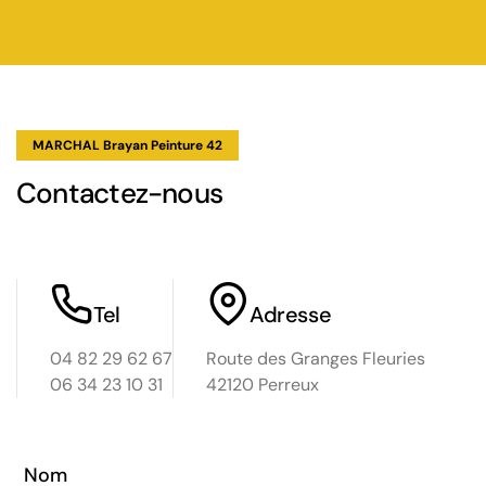
MARCHAL Brayan Peinture 42
s
Contactez-nous
Tel
Adresse
04 82 29 62 67
Route des Granges Fleuries
06 34 23 10 31
42120 Perreux
Loir
d
Nom