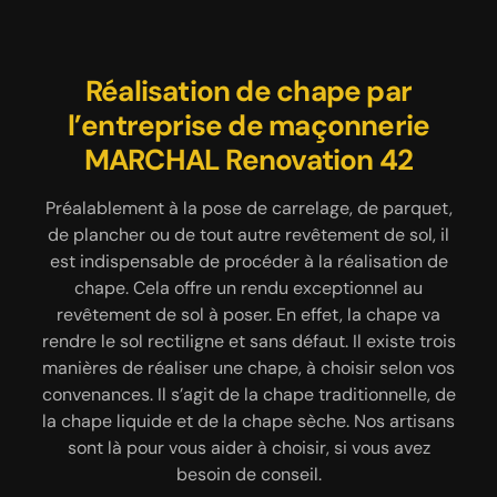
MARCHAL Renovation 42 pour
Embellissez votre jardin avec
Réalisation de chape par
l’entreprise de maçonnerie
la construction d’un muret
un beau muret
MARCHAL Renovation 42
L’entreprise de maçonnerie MARCHAL Renovation
Un muret pour agrémenter le jardin est
certainement le bienvenu. Pour toute construction
42 à Saint Pierre Laval 42620 vous propose ses
Préalablement à la pose de carrelage, de parquet,
de muret 42620, l’entreprise MARCHAL Renovation
services de construction de muret. Grâce à notre
de plancher ou de tout autre revêtement de sol, il
équipement à la pointe de la technologie, à notre
42 procédera étape par étape. Les murets de
est indispensable de procéder à la réalisation de
jardin, vous pouvez les adopter pour clôturer toute
savoir-faire et au professionnalisme de notre
chape. Cela offre un rendu exceptionnel au
équipe, nous sommes à même de créer un muret
votre propriété ou pour délimiter une partie de
revêtement de sol à poser. En effet, la chape va
de qualité qui ornera votre propriété. Nous ferons
votre jardin, comme un verger ou un potager par
rendre le sol rectiligne et sans défaut. Il existe trois
exemple. Nous allons nous mettre à votre écoute
en sorte de réaliser un muret bien stable, solide,
manières de réaliser une chape, à choisir selon vos
esthétique et pérenne. Selon vos convenances et
pour savoir quel type de muret vous souhaitez
convenances. Il s’agit de la chape traditionnelle, de
tenant compte des normes d’urbanisme de votre
adopter pour votre espace extérieur. En ce qui
la chape liquide et de la chape sèche. Nos artisans
concerne le tarif maçonnerie à Saint Pierre Laval de
zone, nos artisans maçons peuvent construire un
sont là pour vous aider à choisir, si vous avez
muret en pierre naturelle, en brique ou en parpaing.
notre intervention, il dépendra du matériau à
besoin de conseil.
manier ainsi que de la hauteur et la longueur du