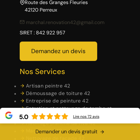
Route des Granges Fleuries
42120 Perreux
marchal.renovation42@gmail.com
SIRET : 842 922 957
Demandez un devis
Nos Services
Artisan peintre 42
Démoussage de toiture 42
Entreprise de peinture 42
Entretien et nettoyage de tombe et
pierre tombale 42
5.0
Lire nos
72
avis
Habillage planche de rive 42
Maçonnerie 42
Demander un devis gratuit
Nettoyage de façade 42