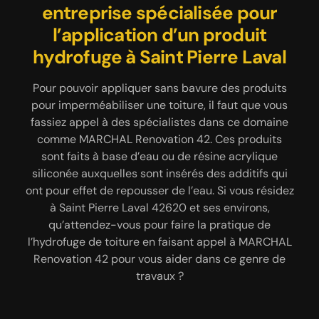
42620 gratuit avec MARCHAL
entreprise spécialisée pour
d’hydrofugation de toiture
selon les normes en vigueur à
l’application d’un produit
Renovation 42
hydrofuge à Saint Pierre Laval
Saint Pierre Laval
Avant que notre entreprise MARCHAL Renovation
42 commence à réaliser un traitement hydrofuge
Vous pouvez faire appel à MARCHAL Renovation 42
Pour pouvoir appliquer sans bavure des produits
de votre toiture à Saint Pierre Laval 42620 ; il est
pour imperméabiliser une toiture, il faut que vous
qui est une entreprise d’hydrofuge de toiture
nécessaire que vous nous envoyer une demande de
fassiez appel à des spécialistes dans ce domaine
opérationnelle à Saint Pierre Laval 42620 pour
devis. C’est à partir de ce document que vous
comme MARCHAL Renovation 42. Ces produits
réaliser le traitement et l’étanchéité de votre
aurez connaissance de la durée de notre
toiture. Les travaux de ce genre sont à réaliser
sont faits à base d’eau ou de résine acrylique
intervention, du coût de notre main-d’œuvre, de la
souvent pour assurer la propreté de votre toiture.
siliconée auxquelles sont insérés des additifs qui
totalité des dépenses à prévoir. Ce devis vous ait
ont pour effet de repousser de l’eau. Si vous résidez
Cela est aussi nécessaire pour assurer la propreté
offert par notre entreprise MARCHAL Renovation
et le confort du support de votre revêtement de
à Saint Pierre Laval 42620 et ses environs,
42 et ne vous engage en rien. Et en moins de 24
toiture. Il est important de savoir que MARCHAL
qu’attendez-vous pour faire la pratique de
heures, nous allons vous faire parvenir une réponse
l’hydrofuge de toiture en faisant appel à MARCHAL
Renovation 42 possède un couvreur qui opte pour
claire et bien détaillée.
Renovation 42 pour vous aider dans ce genre de
un jet d’eau à haute ou à basse pression selon le
matériau de votre couverture et son état afin
travaux ?
d’assurer le décollage des végétaux parasites.