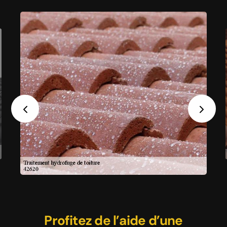
Previous
Next
Des travaux de traitement et
Devis hydrofuge de toiture
Profitez de l’aide d’une