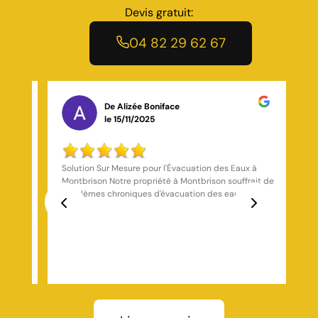
Devis gratuit:
04 82 29 62 67
De Bassaly Bagayogo
le 26/10/2025
à
Super équipe, résultat parfait, merci pour votre
professionnalisme
Previous
Next
 Le
e une
nous
n
ation
 d'une