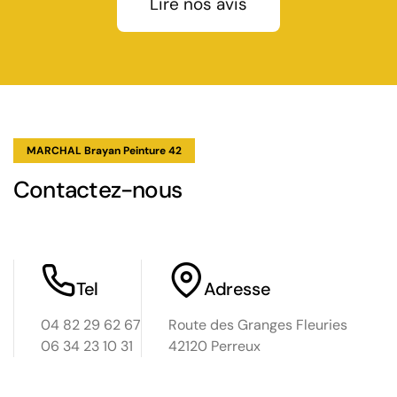
Lire nos avis
able.
bien
e.
ture a
 des
MARCHAL Brayan Peinture 42
Contactez-nous
Tel
Adresse
04 82 29 62 67
Route des Granges Fleuries
06 34 23 10 31
42120 Perreux