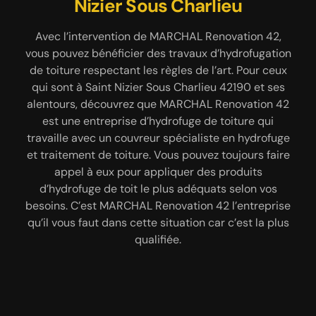
spécialiste qualifié à Saint
Nizier Sous Charlieu
Pour protéger votre toiture de l’humidité et des
Nizier Sous Charlieu
intempéries ; pensez à réaliser un traitement
Avec l’intervention de MARCHAL Renovation 42,
hydrofuge de votre toiture. Cette intervention a
vous pouvez bénéficier des travaux d’hydrofugation
Afin de vois garantir une remise en état et une
pour but d’éviter la prolifération des parasites
de toiture respectant les règles de l’art. Pour ceux
imperméabilisation bien faites, MARCHAL
végétaux. Et dans la ville de Saint Nizier Sous
qui sont à Saint Nizier Sous Charlieu 42190 et ses
Renovation 42 est une entreprise de traitement et
Charlieu 42190 ; vous pouvez compter sur notre
alentours, découvrez que MARCHAL Renovation 42
d’hydrofuge de toiture très fiable. Elle est
entreprise MARCHAL Renovation 42 pour améliorer
est une entreprise d’hydrofuge de toiture qui
disponible à tout moment à Saint Nizier Sous
l’esthétique et protéger vos tuiles ; et pour cela,
travaille avec un couvreur spécialiste en hydrofuge
Charlieu 42190. Cette entreprise peut intervenir
nous nous mettons à votre service pour réaliser un
et traitement de toiture. Vous pouvez toujours faire
assurer le nettoyage de votre toiture et exclure les
hydrofuge coloré de votre toiture. Ayant à notre
appel à eux pour appliquer des produits
éventuels résidus. Alors, pour tous services
disposition les matériels nécessaires, MARCHAL
d’hydrofuge de toit le plus adéquats selon vos
concernant ce domaine, n’hésitez pas à lui
Renovation 42 saura vous fournir un résultat de
besoins. C’est MARCHAL Renovation 42 l’entreprise
contacter. Pendant ce moment, les techniciens
travail de qualité irréprochable.
qu’il vous faut dans cette situation car c’est la plus
pratiquent aussi le démoussage en plus
qualifiée.
l’application des produits hydrofuges sur votre
couverture.