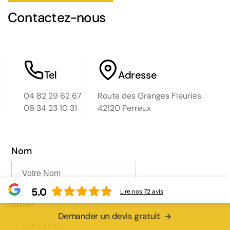
Saint-Étienne, Roanne, Saint-Chamond, Firminy,
Montbrison, Andrézieux-Bouthéon, Rive-de-Gier, Le
Contactez-nous
Chambon-Feugerolles, Saint-Just-Saint-Rambert,
etc. Pour tout contact ou devis gratuit, téléphonez au
numéro indiqué sur leur site.
Tel
Adresse
04 82 29 62 67
Route des Granges Fleuries
06 34 23 10 31
42120 Perreux
Nom
5.0
Lire nos
72
avis
Email
Demander un devis gratuit