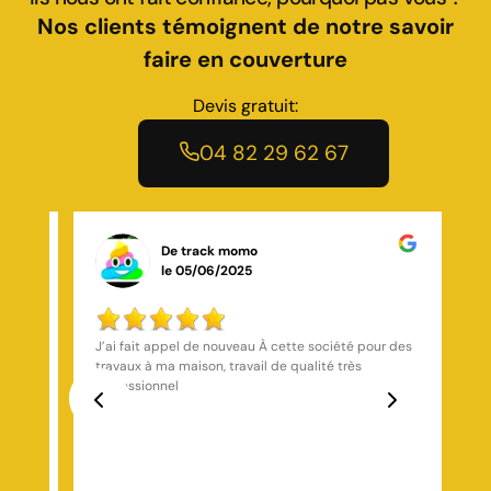
Nos clients témoignent de notre savoir
faire en couverture
Devis gratuit:
04 82 29 62 67
De Amhed
le 13/12/2025
 des
J’ai fait appel à Toiture Marchal (M. Marchal) pour le
remplacement complet de ma toiture et la pose d’un
isolant sous-tuile — résultat impec : réactivité
exemplaire, travail soigné et réalisé dans les règles de
l’art. Le patron, Monsieur Marchal, a répondu
Previous
Next
rapidement à ma demande, m’a conseillé les
meilleures solutions techniques (pose de tuiles,
isolation sous-tuile, zinguerie et traitement de