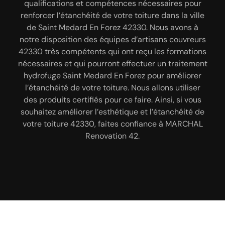
qualifications et compétences nécessaires pour
votre toiture ? Exerçant le métier de couvreur
Afin de vois garantir une remise en état et une
renforcer l’étanchéité de votre toiture dans la ville
depuis un certain temps ; sachez que, notre
imperméabilisation bien faites, MARCHAL
entreprise MARCHAL Renovation 42 dispose des
de Saint Medard En Forez 42330. Nous avons à
Renovation 42 est une entreprise de traitement et
notre disposition des équipes d’artisans couvreurs
connaissances et compétences nécessaires pour
d’hydrofuge de toiture très fiable. Elle est
42330 très compétents qui ont reçu les formations
réaliser un traitement hydrofuge de votre toiture
disponible à tout moment à Saint Medard En Forez
nécessaires et qui pourront effectuer un traitement
dans la ville de Saint Medard En Forez 42330. Vous
42330. Cette entreprise peut intervenir assurer le
n’avez pas à vous en faire quant aux produits que
hydrofuge Saint Medard En Forez pour améliorer
nettoyage de votre toiture et exclure les éventuels
nous utiliser, car nous sommes certifiés par le label
l’étanchéité de votre toiture. Nous allons utiliser
résidus. Alors, pour tous services concernant ce
RGE. Votre toiture à Saint Medard En Forez 42330
des produits certifiés pour ce faire. Ainsi, si vous
domaine, n’hésitez pas à lui contacter. Pendant ce
souhaitez améliorer l’esthétique et l’étanchéité de
sera plus étanche, protéger efficacement des
moment, les techniciens pratiquent aussi le
votre toiture 42330, faites confiance à MARCHAL
intempéries. Ainsi, faites confiance à notre
démoussage en plus l’application des produits
entreprise MARCHAL Renovation 42.
Renovation 42.
hydrofuges sur votre couverture.