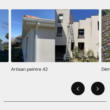
Artisan peintre 42
Dém
Previous
Next