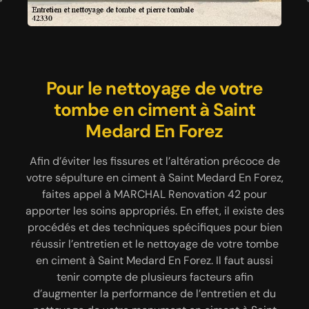
MARCHAL Renovation 42 se
Tarif nettoyage et entretien
Pour le nettoyage de votre
tient toujours à votre écoute
sépulture pas cher dans le
tombe en ciment à Saint
Medard En Forez
42330
Quels que soient les travaux que vous voulez faire
sur votre sépulture à Saint Medard En Forez pour
Afin d’éviter les fissures et l’altération précoce de
A part la gratuité du devis et des déplacements,
rendre hommage à vos défunts, MARCHAL
votre sépulture en ciment à Saint Medard En Forez,
MARCHAL Renovation 42 propose également des
Renovation 42 se tient toujours à vos côtés pour
tarifs entretien et nettoyage sépulture pas chers à
faites appel à MARCHAL Renovation 42 pour
vous accompagner. Avec l’expérience, il sera en
apporter les soins appropriés. En effet, il existe des
Saint Medard En Forez et ses environs. Qu’il
mesure de vous orienter dans vos choix, selon l’état
procédés et des techniques spécifiques pour bien
s’agisse d’un nettoyage et entretien de tombe en
actuel de votre monument, de votre budget et des
réussir l’entretien et le nettoyage de votre tombe
granit, pierre, béton, marbre ou autre, ses prix
réglementations en vigueur. L’entreprise de
resteront abordables. L’entreprise de nettoyage et
en ciment à Saint Medard En Forez. Il faut aussi
nettoyage et entretien tombe à Saint Medard En
entretien tombe à Saint Medard En Forez vous
tenir compte de plusieurs facteurs afin
Forez se fera un devoir de vous aider et de vous
d’augmenter la performance de l’entretien et du
expliquera ce que coûte une intervention en
aiguiller, dans le but de préserver et d’embellir