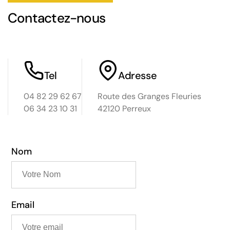
s
Contactez-nous
Tel
Adresse
04 82 29 62 67
Route des Granges Fleuries
06 34 23 10 31
42120 Perreux
Loir
d
Nom
Email