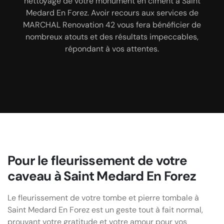
nettoyage, entretien, désherbage, fleurissement,
nettoyage de votre monument en ciment à Saint
votre cimetière. Devis et déplacements sont offerts
Medard En Forez. Avoir recours aux services de
pose de bougie, rénovation de la peinture,
!
MARCHAL Renovation 42 vous fera bénéficier de
ramassage des feuilles mortes, rénovation des
inscriptions à Saint Medard En Forez… et comment
nombreux atouts et des résultats impeccables,
faire pour évoluer le tarif en votre faveur.
répondant à vos attentes.
Pour le fleurissement de votre
caveau à Saint Medard En Forez
Le fleurissement de votre tombe et pierre tombale à
Saint Medard En Forez est un geste tout à fait normal,
prouvant votre gratitude et votre amour pour vos