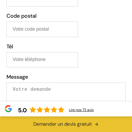
Code postal
Tél
Message
5.0
Lire nos
72
avis
Demander un devis gratuit