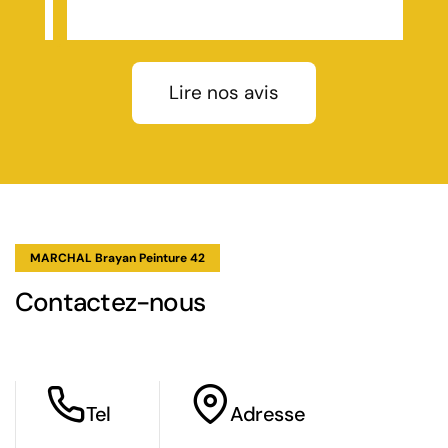
es
 les
inutie
t en
blème
Lire nos avis
MARCHAL Brayan Peinture 42
Contactez-nous
Tel
Adresse