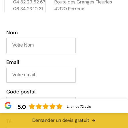
04 82 29 62 67
Route des Granges Fleuries
06 34 23 10 31
42120 Perreux
Nom
Email
Code postal
5.0
Lire nos
72
avis
Demander un devis gratuit
Tél