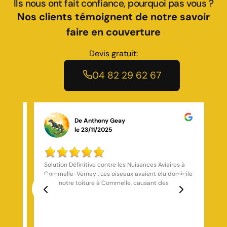
Ils nous ont fait confiance, pourquoi pas vous ?
Nos clients témoignent de notre savoir
faire en couverture
Devis gratuit:
04 82 29 62 67
De Stéphane Chalopin
le 10/11/2025
 à
Entreprise très sérieuse Travail très propre, rapide et
efficace, ramassage du chantier après chaque fin de
journée, super expérience avec cette entreprise je
ores.
recommande fortement
e et
Previous
Next
ention
toutes