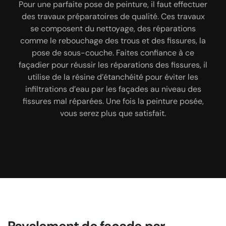
années d’expérience en vérification d’étanchéité,
Pour une parfaite pose de peinture, il faut effectuer
Travaux à effectuer, produits à utiliser, fournitures
amélioration et réparation en cas de besoin.
des travaux préparatoires de qualité. Ces travaux
nécessaires sont décrits dans le devis des travaux
L’amélioration de l’étanchéité des façades passe
se composent du nettoyage, des réparations
de façade. Vous verrez que ce professionnel
par la pose de produits hydrofuges sur les façades.
comme le rebouchage des trous et des fissures, la
pratique des prix des plus abordables avec une
Les artisans de l’entreprise posent les produits lors
pose de sous-couche. Faites confiance à ce
qualité de service inégalable. Ce devis vous est
de l’application de l’enduit ou de la peinture. Pour
façadier pour réussir les réparations des fissures, il
offert gracieusement et il ne vous engage en rien.
l’entreprise MARCHAL Renovation 42, la pose de
utilise de la résine d’étanchéité pour éviter les
produit hydrofuge est une opération pour
infiltrations d’eau par les façades au niveau des
imperméabiliser une façade. Il est aussi important
fissures mal réparées. Une fois la peinture posée,
d’appliquer de l’anti-mousse les produits
vous serez plus que satisfait.
hydrofuges.