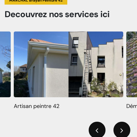
MARCHAL Brayan Peinture 42
Decouvrez
nos services
ici
Artisan peintre 42
Dém