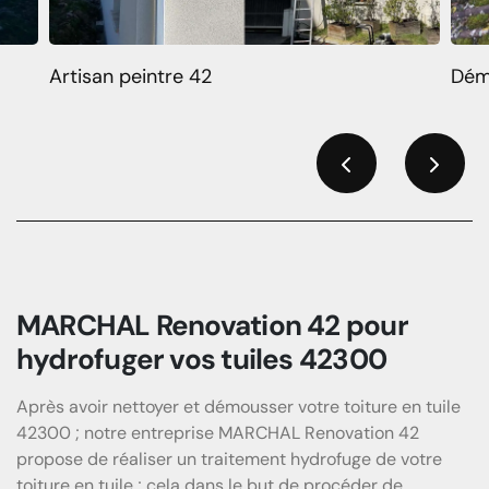
Artisan peintre 42
Dém
Previous
Next
MARCHAL Renovation 42 pour
hydrofuger vos tuiles 42300
Après avoir nettoyer et démousser votre toiture en tuile
42300 ; notre entreprise MARCHAL Renovation 42
propose de réaliser un traitement hydrofuge de votre
toiture en tuile ; cela dans le but de procéder de