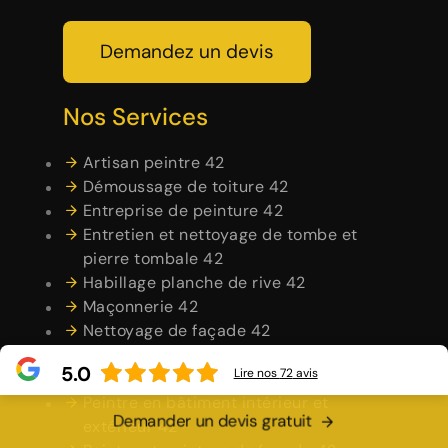
Demandez un devis
Nos Services
Artisan peintre 42
Démoussage de toiture 42
Entreprise de peinture 42
Entretien et nettoyage de tombe et
pierre tombale 42
Habillage planche de rive 42
Maçonnerie 42
Nettoyage de façade 42
Nettoyage de terrasse 42
5.0
Lire nos
72
avis
Nettoyage et pose de chéneau 42
Peintre en bâtiment intérieur et
Demander un devis gratuit
extérieur 42