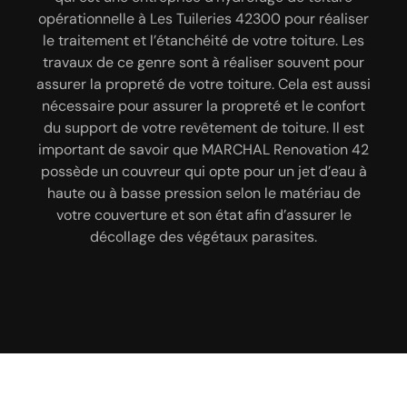
toiture dans la ville de Les Tuileries 42300. Et pour
ville de Les Tuileries 42300 et mettons nos
opérationnelle à Les Tuileries 42300 pour réaliser
empêcher l’eau et l’air de passer à travers le
compétences et savoir-faire au profit des
le traitement et l’étanchéité de votre toiture. Les
matériau qui recouvre votre toiture, notre
particuliers et des professionnels. En tant que
travaux de ce genre sont à réaliser souvent pour
entreprise MARCHAL Renovation 42 propose de
couvreur professionnel, vous pouvez remettre à
assurer la propreté de votre toiture. Cela est aussi
réaliser un traitement hydrofuge filmogène de votre
notre entreprise MARCHAL Renovation 42 pour
nécessaire pour assurer la propreté et le confort
toiture 42300. Pour ce faire, nous allons mettre à la
réaliser un hydrofuge de votre toiture. Nos équipes
du support de votre revêtement de toiture. Il est
disposition de nos couvreurs 42300 les matériels
de couvreurs 42300 sauront répondre à tous vos
important de savoir que MARCHAL Renovation 42
nécessaires. Ainsi, n’hésitez plus à solliciter les
besoins et demandes en travaux d’hydrofuge de
possède un couvreur qui opte pour un jet d’eau à
services de MARCHAL Renovation 42.
toiture. Nous utiliserons des produits de qualité
haute ou à basse pression selon le matériau de
pour ce faire. Ainsi, n’hésitez plus à faire appel au
votre couverture et son état afin d’assurer le
service de notre entreprise MARCHAL Renovation
décollage des végétaux parasites.
42.