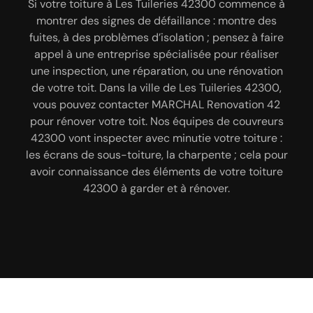
Si votre toiture à Les Tuileries 42300 commence à
Étant en activité depuis plusieurs années ; sachez
Seriez-vous à la recherche d’une entreprise de
que, notre entreprise MARCHAL Renovation 42 est
montrer des signes de défaillance : montre des
couverture professionnelle pour réparer votre
tout à fait qualifiée pour s’occuper de la réparation
fuites, à des problèmes d’isolation ; pensez à faire
toiture ? Exerçant le métier de couvreur depuis
de votre toiture à Les Tuileries 42300. Nous avons à
appel à une entreprise spécialisée pour réaliser
plusieurs années ; sachez que, vous pouvez
compter sur notre entreprise MARCHAL Renovation
une inspection, une réparation, ou une rénovation
notre service des équipes de couvreurs 42300
42 pour s’occuper de la réparation de votre toiture
passionnées qui trouveront toujours des solutions
de votre toit. Dans la ville de Les Tuileries 42300,
dans la ville de Les Tuileries 42300. Ayant à notre
vous pouvez contacter MARCHAL Renovation 42
pour remettre en état votre toiture, renforcer
pour rénover votre toit. Nos équipes de couvreurs
l’étanchéité de votre toiture. Nous allons mettre à
disposition les matériels nécessaires, notre
la disposition de nos équipes de couvreurs 42300
42300 vont inspecter avec minutie votre toiture :
entreprise MARCHAL Renovation 42 trouvera les
les écrans de sous-toiture, la charpente ; cela pour
méthodes adéquates pour réparer les éléments
des matériels et outillages professionnels pour
avoir connaissance des éléments de votre toiture
réparer votre toiture 42300. Il est à noter que,
détériorés de votre toiture. En faisant appel à
toutes nos réalisations sont accompagnées d’une
MARCHAL Renovation 42, vous êtes sûr de
42300 à garder et à rénover.
retrouver un toit résistant, performant et
garantie décennale.
esthétique à la fois à Les Tuileries 42300.