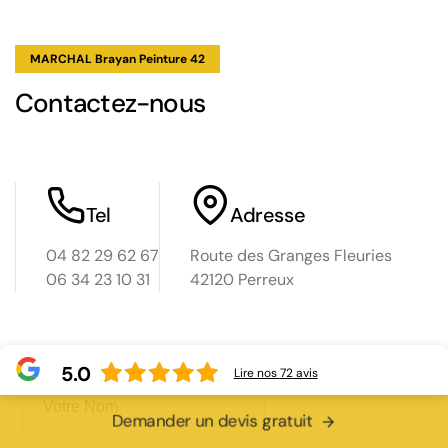
ure
MARCHAL Brayan Peinture 42
Contactez-nous
Tel
Adresse
04 82 29 62 67
Route des Granges Fleuries
06 34 23 10 31
42120 Perreux
Nom
5.0
Lire nos
72
avis
Demander un devis gratuit