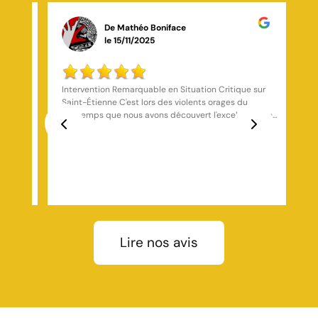
De Stefan Horvath
le 03/03/2026
sur
Bien
ce de
formée
Previous
Next
pels
 et
 et
n
la
Lire nos avis
ve
ture
avec
ui,