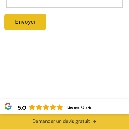
5.0
Lire nos
72
avis
Demander un devis gratuit