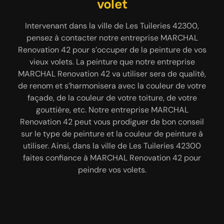
peinture de vos volets à Les
Renovation 42
volet
Tuileries
L’installation de volet est une intervention délicate
Intervenant dans la ville de Les Tuileries 42300,
qui nécessite beaucoup des savoir-faire et des
pensez à contacter notre entreprise MARCHAL
Pour assurer le décapage et la pose de la peinture
Renovation 42 pour s’occuper de la peinture de vos
compétences particulières ; c’est pour cela qu’il
de vos volets à Les Tuileries 42300, faites appel à
est important de s’en remettre à une entreprise
vieux volets. La peinture que notre entreprise
MARCHAL Renovation 42, une entreprise de
MARCHAL Renovation 42 va utiliser sera de qualité,
spécialisée. Dans la ville de Les Tuileries 42300,
peinture disposant des artisans peintre très
de renom et s’harmonisera avec la couleur de votre
fiez-vous au professionnalisme de notre entreprise
compétents pour garantir cette pratique avec
MARCHAL Renovation 42 pour installer le type de
façade, de la couleur de votre toiture, de votre
perfection et expertise. Tous travaux concernant le
volet que vous souhaitez. Nous avons plusieurs
gouttière, etc. Notre entreprise MARCHAL
décapage et la pose de peinture de volet exige
Renovation 42 peut vous prodiguer de bon conseil
années d’expérience à notre actif, et avons
l’aptitude de l’équipe que MARCHAL Renovation 42
connaissance des meilleures méthodes pour poser
sur le type de peinture et la couleur de peinture à
possède. N’hésitez pas donc à fier à un
utiliser. Ainsi, dans la ville de Les Tuileries 42300
vos volets 42300. Le volet poser par notre
professionnel comme MARCHAL Renovation 42
entreprise MARCHAL Renovation 42 dans la ville de
faites confiance à MARCHAL Renovation 42 pour
pour vous fournir un meilleur résultat dans ce
Les Tuileries 42300 sera bien solide, fonctionnel et
peindre vos volets.
domaine d’activité.
résistant.