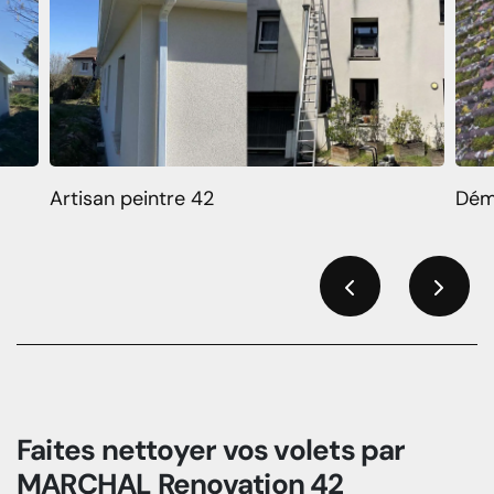
Artisan peintre 42
Dém
Previous
Next
Faites nettoyer vos volets par
MARCHAL Renovation 42